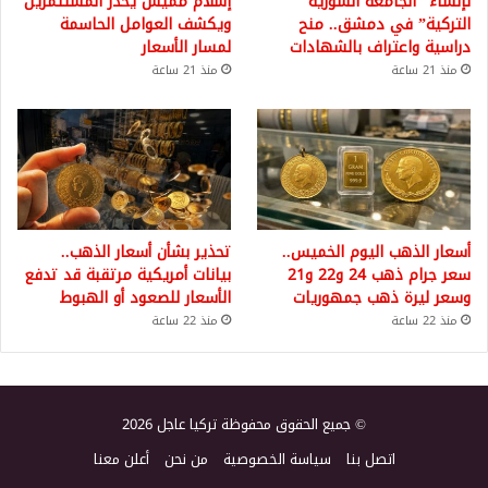
لإنشاء “الجامعة السورية
إسلام مميش يحذر المستثمرين
التركية” في دمشق.. منح
ويكشف العوامل الحاسمة
دراسية واعتراف بالشهادات
لمسار الأسعار
منذ 21 ساعة
منذ 21 ساعة
أسعار الذهب اليوم الخميس..
تحذير بشأن أسعار الذهب..
سعر جرام ذهب 24 و22 و21
بيانات أمريكية مرتقبة قد تدفع
وسعر ليرة ذهب جمهوريات
الأسعار للصعود أو الهبوط
منذ 22 ساعة
منذ 22 ساعة
© جميع الحقوق محفوظة تركيا عاجل 2026
اتصل بنا
سياسة الخصوصية
من نحن
أعلن معنا