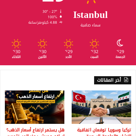
Istanbul
30º - 27º
100%
4.88 كيلومتر/ساعة
سماء صافية
30
30
29
32
29
℃
℃
℃
℃
℃
الجمعة
السبت
الأحد
الأثنين
الثلاثاء
أخر المقالات
تركيا وسوريا توقعان اتفاقية
هل يستمر ارتفاع أسعار الذهب؟