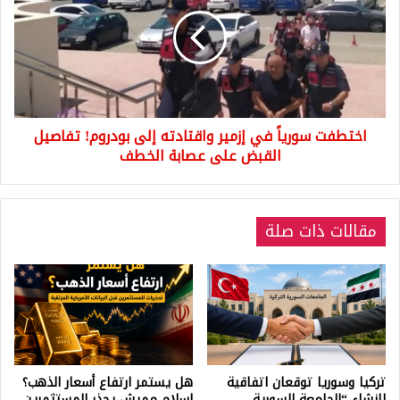
في
إزمير
واقتادته
إلى
بودروم!
تفاصيل
القبض
اختطفت سورياً في إزمير واقتادته إلى بودروم! تفاصيل
على
عصابة
القبض على عصابة الخطف
الخطف
مقالات ذات صلة
تركيا وسوريا توقعان اتفاقية
هل يستمر ارتفاع أسعار الذهب؟
لإنشاء “الجامعة السورية
إسلام مميش يحذر المستثمرين