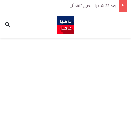
بعد 22 شهراً.. الصين تنفذ أقوى عملية شراء للذهب منذ أكتوبر 2023
القائمة
اكت