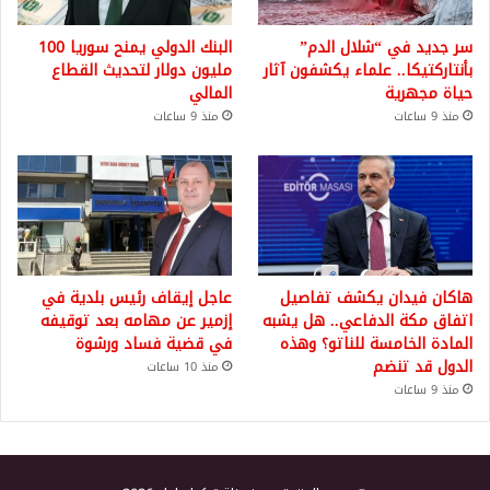
سر جديد في “شلال الدم”
البنك الدولي يمنح سوريا 100
بأنتاركتيكا.. علماء يكشفون آثار
مليون دولار لتحديث القطاع
حياة مجهرية
المالي
منذ 9 ساعات
منذ 9 ساعات
هاكان فيدان يكشف تفاصيل
عاجل إيقاف رئيس بلدية في
اتفاق مكة الدفاعي.. هل يشبه
إزمير عن مهامه بعد توقيفه
المادة الخامسة للناتو؟ وهذه
في قضية فساد ورشوة
الدول قد تنضم
منذ 10 ساعات
منذ 9 ساعات