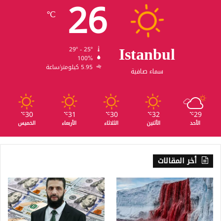
26
℃
Istanbul
29º - 25º
100%
5.95 كيلومتر/ساعة
سماء صافية
30
31
30
32
29
℃
℃
℃
℃
℃
الأحد
الأثنين
الثلاثاء
الأربعاء
الخميس
أخر المقالات