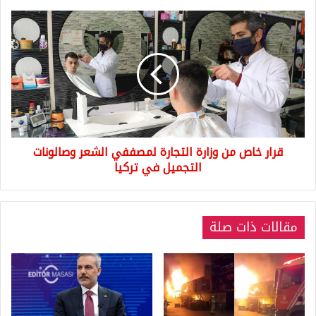
قرار
خاص
من
وزارة
التجارة
لمصففي
الشعر
وصالونات
التجميل
قرار خاص من وزارة التجارة لمصففي الشعر وصالونات
في
تركيا
التجميل في تركيا
مقالات ذات صلة