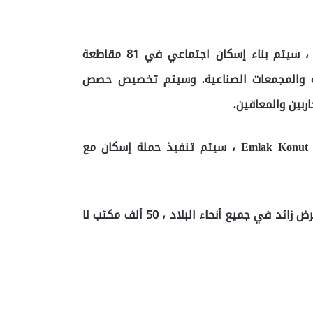
“الخطوة الأولى: في نطاق مشروع الإسكان الاجتماعي ، سيتم بناء إسكان اجتماعي في 81 مقاطعة
ية والمجمعات الصناعية. وسيتم تخصيص حصص
ربين والمعاقين.
الخطوة الثانية: ضمن نطاق الحملة التي تقودها شركة Emlak Konut ، سيتم تنفيذ حملة إسكان مع
الخطوة الثالثة: 10 آلاف مكتب في اسطنبول و 40 ألف عرض زائد في جميع أنحاء البلاد ، 50 ألف مكتب لا