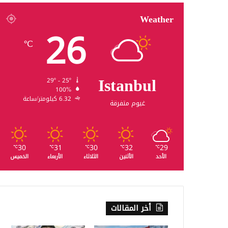
Weather
26
℃
Istanbul
29º - 25º
100%
6.32 كيلومتر/ساعة
غيوم متفرقة
30
31
30
32
29
℃
℃
℃
℃
℃
الأحد
الأثنين
الثلاثاء
الأربعاء
الخميس
أخر المقالات