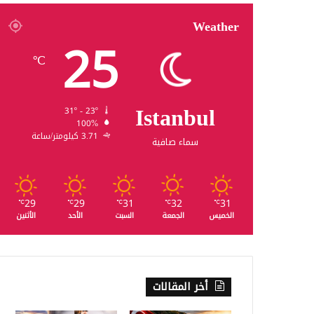
Weather
25
℃
Istanbul
31º - 23º
100%
3.71 كيلومتر/ساعة
سماء صافية
29
29
31
32
31
℃
℃
℃
℃
℃
الخميس
الجمعة
السبت
الأحد
الأثنين
أخر المقالات