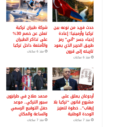
حدث فريد من نوعه بين
شركة طيران تركية
تركيا وأرمينيا! إعادة
تعلن عن خصم 30%
إحياء جسر “آني” رمز
على تذاكر الطيران
طريق الحرير الذي يعود
والأمتعة داخل تركيا
تاريخه إلى قرون
منذ 6 ساعات
منذ 6 ساعات
أردوغان يعلق على
محمد صلاح في طرابزون
مشروع قانون “تركيا بلا
سبور التركي.. موعد
إرهاب”.. خطوة لتعزيز
حفل التوقيع الرسمي
الوحدة الوطنية
والساعة والمكان
منذ 7 ساعات
منذ 7 ساعات