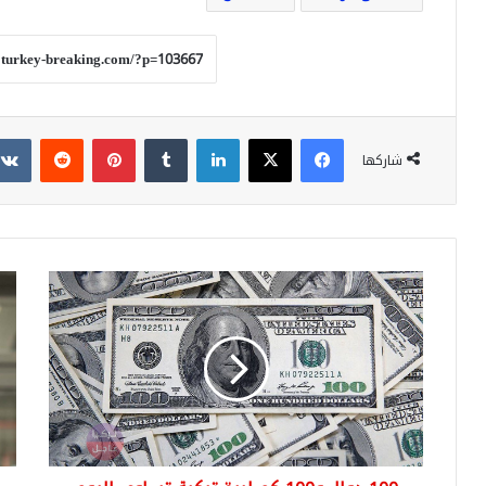
فيسبوك
‫X
لينكدإن
بينتيريست
شاركها
100
محا
دولار
احت
و100
يتع
كم
لها
ليرة
وال
تركية
أنق
تساوي
وال
اليوم
تتد
الجمعة