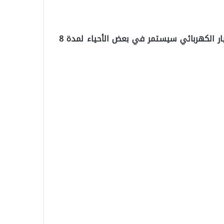
وذكرت شركة “BEDAŞ” في بيان مكتوب، أن انقطاع التيار الكهربائي سيستمر في بعض الأحياء لمدة 8