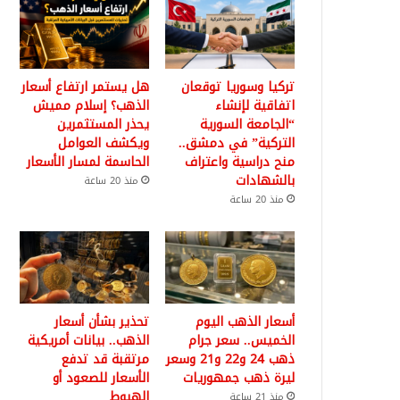
تركيا وسوريا توقعان
هل يستمر ارتفاع أسعار
اتفاقية لإنشاء
الذهب؟ إسلام مميش
“الجامعة السورية
يحذر المستثمرين
التركية” في دمشق..
ويكشف العوامل
منح دراسية واعتراف
الحاسمة لمسار الأسعار
بالشهادات
منذ 20 ساعة
منذ 20 ساعة
أسعار الذهب اليوم
تحذير بشأن أسعار
الخميس.. سعر جرام
الذهب.. بيانات أمريكية
ذهب 24 و22 و21 وسعر
مرتقبة قد تدفع
ليرة ذهب جمهوريات
الأسعار للصعود أو
الهبوط
منذ 21 ساعة