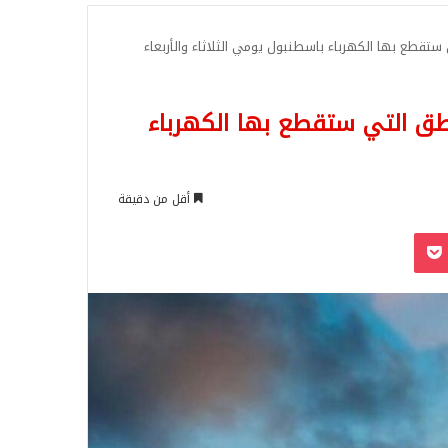
للبحث
قائمة المناطق التي ستقطع بها الكهرباء
أقل من دقيقة
‫Pocket
Odnoklassn