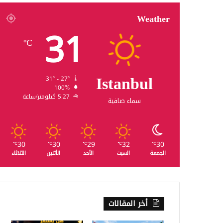
Weather
31
℃
Istanbul
31º - 27º
100%
5.27 كيلومتر/ساعة
سماء صافية
30
30
29
32
30
℃
℃
℃
℃
℃
الجمعة
السبت
الأحد
الأثنين
الثلاثاء
أخر المقالات