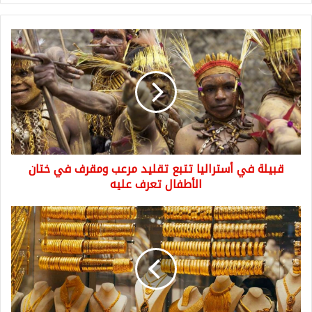
قبيلة
في
أستراليا
تتبع
تقليد
مرعب
ومقرف
في
ختان
قبيلة في أستراليا تتبع تقليد مرعب ومقرف في ختان
الأطفال
تعرف
الأطفال تعرف عليه
عليه
دائماً
نشتريه
ونتفاجئ
بانخفاض
سعره...
ما
هو