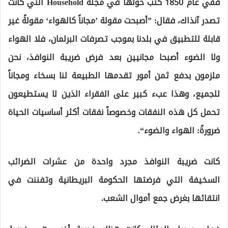
ففي عام 1850 كتب حولها في مجلة Household التي كانت
تصدر آنذاك، فقال: ”أصبحت مقولة ’مجاناً كالهواء‘ مقولةً غير
قابلة للتطبيق في بلدنا بموجب تصرفات البرلمان، فلا الهواء
ولا الضوء أصبحا مجانيين بعد فرض ضريبة النوافذ، نحن
ملزمون بدفع ثمن أمور تقدمها الطبيعة لنا بسخاء ومجاناً
للجميع، وهذا عبء كبير على الفقراء الذين لا يستطيعون
تحمل كل هذه النفقات وخصوصاً نفقات أكثر أساسيات الحياة
ضرورةً: الهواء والضوء“.
كانت ضريبة النوافذ مجرد واحدة من عشرات الضرائب
السخيفة التي فرضتها الحكومة البريطانية وتفننت في
انتقائها بغرض جمع أموال الشعب.