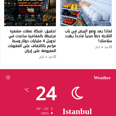
لماذا يعد وضع البيض في باب
تحقيق: شبكة عملات مشفرة
الثلاجة خطأً صحياً فادحاً يهدد
مرتبطة بالمقامرة ساعدت في
سلامتك؟
تحويل 4 مليارات دولار وسط
مزاعم بالالتفاف على العقوبات
منذ 4 أيام
المفروضة على إيران
منذ 4 أيام
Weather
24
℃
Istanbul
33º - 23º
100%