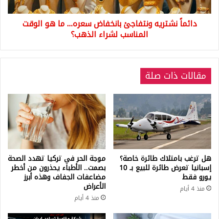
الوقت
المناسب
دائماً نشتريه ونتفاجئ بانخفاض سعره... ما هو الوقت
لشراء
الذهب؟
المناسب لشراء الذهب؟
مقالات ذات صلة
هل ترغب بامتلاك طائرة خاصة؟
موجة الحر في تركيا تهدد الصحة
إسبانيا تعرض طائرة للبيع بـ 10
بصمت.. الأطباء يحذرون من أخطر
يورو فقط
مضاعفات الجفاف وهذه أبرز
الأعراض
منذ 4 أيام
منذ 4 أيام