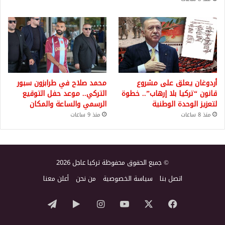
أردوغان يعلق على مشروع
محمد صلاح في طرابزون سبور
قانون “تركيا بلا إرهاب”.. خطوة
التركي.. موعد حفل التوقيع
لتعزيز الوحدة الوطنية
الرسمي والساعة والمكان
منذ 8 ساعات
منذ 9 ساعات
© جميع الحقوق محفوظة تركيا عاجل 2026
اتصل بنا
سياسة الخصوصية
من نحن
أعلن معنا
‫X
فيسبوك
‫YouTube
انستقرام
‏Google
تيلقرام