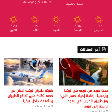
3.16 كيلومتر/ساعة
سماء صافية
29
29
30
34
33
℃
℃
℃
℃
℃
الخميس
الجمعة
السبت
الأحد
الأثنين
أخر المقالات
حدث فريد من نوعه بين تركيا
شركة طيران تركية تعلن عن
وأرمينيا! إعادة إحياء جسر “آني”
خصم 30% على تذاكر الطيران
رمز طريق الحرير الذي يعود
والأمتعة داخل تركيا
تاريخه إلى قرون
منذ 8 ساعات
منذ 8 ساعات