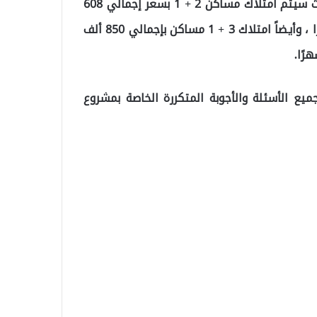
وبحسب ما ترجمه “موقع تركيا عاجل”, في المشروع ، حيث سيتم امتلاك مساكن 2 + 1 بسعر إجمالي 608
ألف ليرة بالتقسيط من 2280 ليرة مع استحقاق 240 شهرًا ، وأيضاً امتلاك 3 + 1 مساكن بإجمالي 850 ألف
ميع الأسئلة والأجوبة المتكررة الخاصة بمشروع