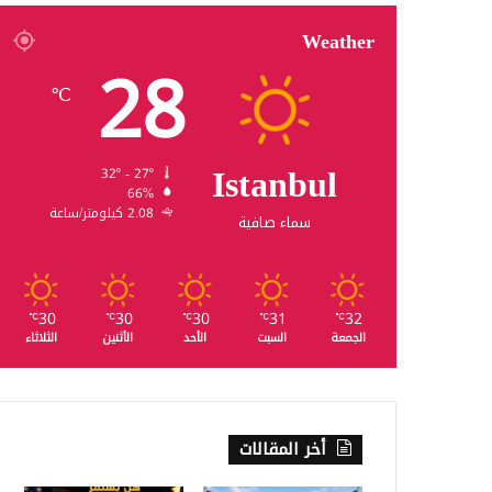
Weather
28
℃
Istanbul
32º - 27º
66%
2.08 كيلومتر/ساعة
سماء صافية
30
30
30
31
32
℃
℃
℃
℃
℃
الجمعة
السبت
الأحد
الأثنين
الثلاثاء
أخر المقالات