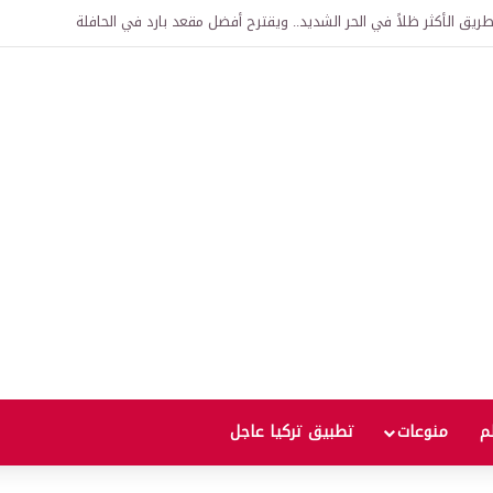
اقية لإنشاء “الجامعة السورية التركية” في دمشق.. منح دراسية واعتراف بالشهادات
لم
منوعات
تطبيق تركيا عاجل