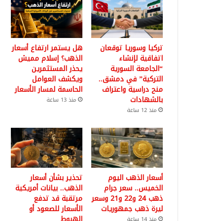
تركيا وسوريا توقعان
هل يستمر ارتفاع أسعار
اتفاقية لإنشاء
الذهب؟ إسلام مميش
“الجامعة السورية
يحذر المستثمرين
التركية” في دمشق..
ويكشف العوامل
منح دراسية واعتراف
الحاسمة لمسار الأسعار
بالشهادات
منذ 13 ساعة
منذ 12 ساعة
أسعار الذهب اليوم
تحذير بشأن أسعار
الخميس.. سعر جرام
الذهب.. بيانات أمريكية
ذهب 24 و22 و21 وسعر
مرتقبة قد تدفع
ليرة ذهب جمهوريات
الأسعار للصعود أو
الهبوط
منذ 14 ساعة