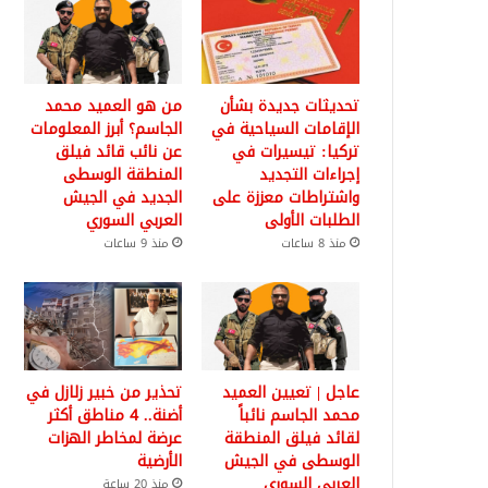
تحديثات جديدة بشأن
من هو العميد محمد
الإقامات السياحية في
الجاسم؟ أبرز المعلومات
تركيا: تيسيرات في
عن نائب قائد فيلق
إجراءات التجديد
المنطقة الوسطى
واشتراطات معززة على
الجديد في الجيش
الطلبات الأولى
العربي السوري
منذ 8 ساعات
منذ 9 ساعات
عاجل | تعيين العميد
تحذير من خبير زلازل في
محمد الجاسم نائباً
أضنة.. 4 مناطق أكثر
لقائد فيلق المنطقة
عرضة لمخاطر الهزات
الوسطى في الجيش
الأرضية
العربي السوري
منذ 20 ساعة