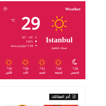
Weather
29
℃
Istanbul
30º - 26º
100%
5.98 كيلومتر/ساعة
سماء صافية
30
30
31
34
28
℃
℃
℃
℃
℃
الخميس
الجمعة
السبت
الأحد
الأثنين
أخر المقالات