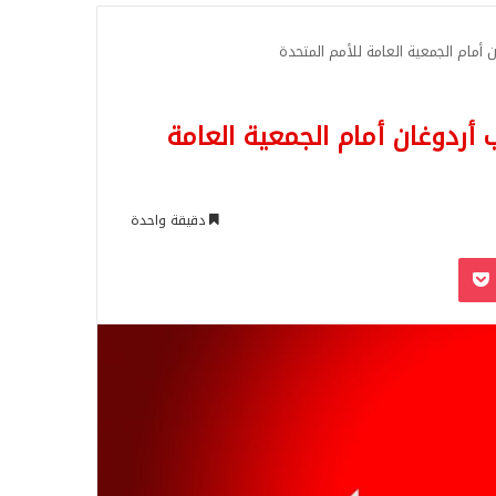
للبحث
أمام الجمعية العامة للأمم المتحدة
أردوغان أمام الجمعية العامة
دقيقة واحدة
‫Pocket
Odnoklassn