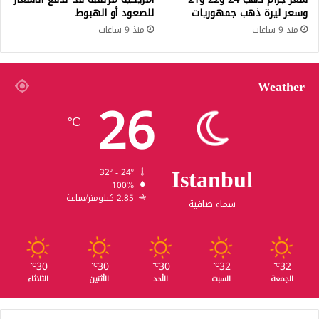
وسعر ليرة ذهب جمهوريات
للصعود أو الهبوط
منذ 9 ساعات
منذ 9 ساعات
Weather
26
℃
Istanbul
32º - 24º
100%
2.85 كيلومتر/ساعة
سماء صافية
30
30
30
32
32
℃
℃
℃
℃
℃
الجمعة
السبت
الأحد
الأثنين
الثلاثاء