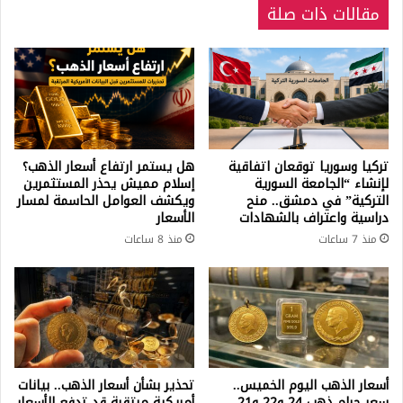
مقالات ذات صلة
تركيا وسوريا توقعان اتفاقية
هل يستمر ارتفاع أسعار الذهب؟
لإنشاء “الجامعة السورية
إسلام مميش يحذر المستثمرين
التركية” في دمشق.. منح
ويكشف العوامل الحاسمة لمسار
دراسية واعتراف بالشهادات
الأسعار
منذ 7 ساعات
منذ 8 ساعات
أسعار الذهب اليوم الخميس..
تحذير بشأن أسعار الذهب.. بيانات
سعر جرام ذهب 24 و22 و21
أمريكية مرتقبة قد تدفع الأسعار