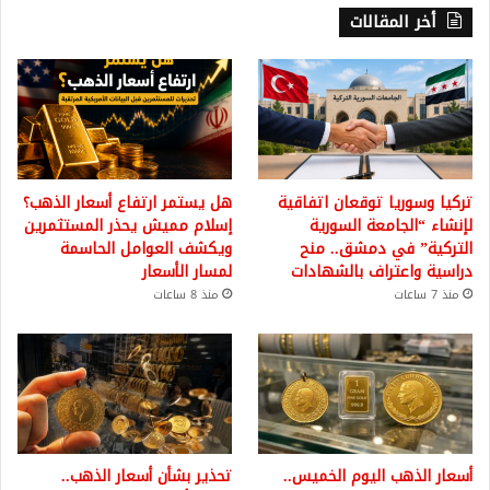
أخر المقالات
تركيا وسوريا توقعان اتفاقية
هل يستمر ارتفاع أسعار الذهب؟
لإنشاء “الجامعة السورية
إسلام مميش يحذر المستثمرين
التركية” في دمشق.. منح
ويكشف العوامل الحاسمة
دراسية واعتراف بالشهادات
لمسار الأسعار
منذ 7 ساعات
منذ 8 ساعات
أسعار الذهب اليوم الخميس..
تحذير بشأن أسعار الذهب..