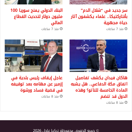
سر جديد في “شلال الدم”
البنك الدولي يمنح سوريا 100
بأنتاركتيكا.. علماء يكشفون آثار
مليون دولار لتحديث القطاع
حياة مجهرية
المالي
منذ 7 ساعات
منذ 7 ساعات
هاكان فيدان يكشف تفاصيل
عاجل إيقاف رئيس بلدية في
اتفاق مكة الدفاعي.. هل يشبه
إزمير عن مهامه بعد توقيفه
المادة الخامسة للناتو؟ وهذه
في قضية فساد ورشوة
الدول قد تنضم
منذ 8 ساعات
منذ 8 ساعات
© جميع الحقوق محفوظة تركيا عاجل 2026