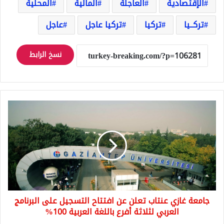
الإقتصادية
العاجلة
المالية
المحلية
تركــيا
تركيا
تركيا عاجل
عاجل
نسخ الرابط
جامعة
غازي
عنتاب
تعلن
عن
افتتاح
التسجيل
على
البرنامج
جامعة غازي عنتاب تعلن عن افتتاح التسجيل على البرنامج
العربي
لثلاثة
العربي لثلاثة أفرع باللغة العربية 100%
أفرع