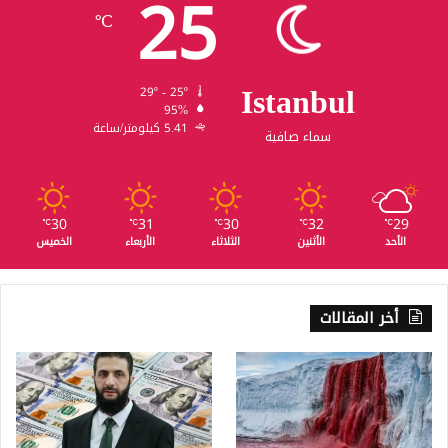
25
℃
Istanbul
29º - 25º
95%
5.41 كيلومتر/ساعة
سماء صافية
30
31
30
32
29
℃
℃
℃
℃
℃
الأحد
الأثنين
الثلاثاء
الأربعاء
الخميس
أخر المقالات