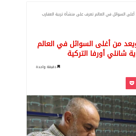
للبحث
من أغلى السوائل في العالم تعرف على منشأة تربية العقارب
 ويعد من أغلى السوائل في العالم
 شانلي أورفا التركية
دقيقة واحدة
‫Pocket
Odnoklassn