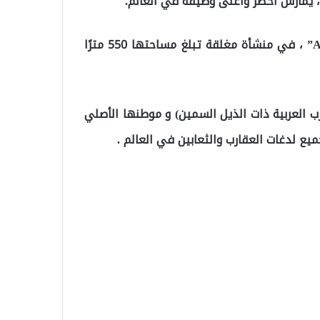
 ، يمارس أخطر وأغلى وظيفة في العالم.
يقوم أورنلر بتربية وحلب عقارب “Androctonus Crassicauda” ، في منشأة مغلقة تبلغ مساحتها 550 مترًا
ب العربية ذات الذيل السمين) و موطنها الأصلي
 لدغات العقارب والثعابين في العالم .