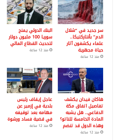
سر جديد في “شلال
البنك الدولي يمنح
الدم” بأنتاركتيكا..
سوريا 100 مليون دولار
علماء يكشفون آثار
لتحديث القطاع المالي
حياة مجهرية
منذ 12 ساعة
منذ 12 ساعة
هاكان فيدان يكشف
عاجل إيقاف رئيس
تفاصيل اتفاق مكة
بلدية في إزمير عن
الدفاعي.. هل يشبه
مهامه بعد توقيفه
المادة الخامسة للناتو؟
في قضية فساد ورشوة
وهذه الدول قد تنضم
منذ 12 ساعة
منذ 12 ساعة