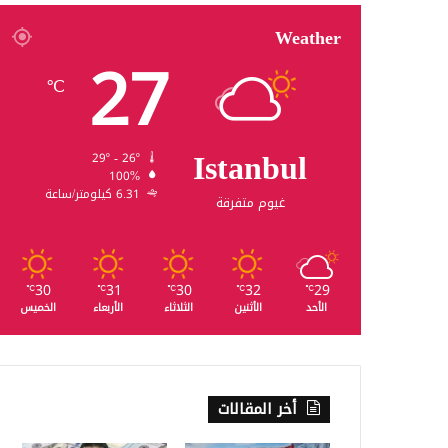
Weather
27
℃
Istanbul
29º - 26º
100%
6.31 كيلومتر/ساعة
غيوم متفرقة
30
31
30
32
29
℃
℃
℃
℃
℃
الأحد
الأثنين
الثلاثاء
الأربعاء
الخميس
أخر المقالات