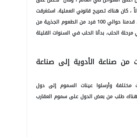
واع العقارب” Androctonus Crassicauda “. أولاً ، كان هناك تصريح قانوني العملية. استغرقت
منا حوالي سنة واحدة للحصول على التصاريح. بعد ذلك ، قدمنا ​​حوالي 100 فرد من الطعوم الجذرية من
 مرحلة الحلب. بدأنا الحلب في السنوات القليلة
 من صناعة الأدوية إلى صناعة
ات مختلفة وأرسلوا عينات السموم إلى دول
هناك طلب من بعض الدول على سموم العقارب