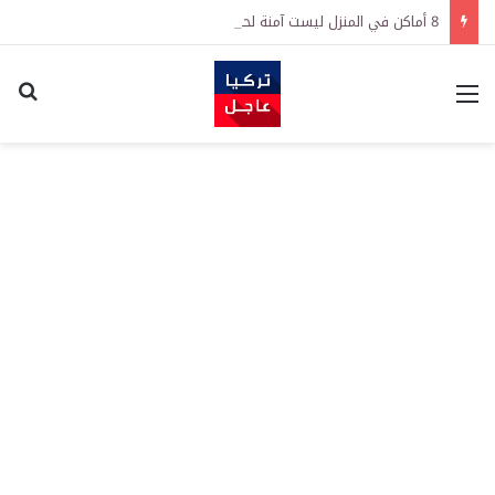
8 أماكن في المنزل ليست آمنة لحفظ النقود
القائمة
اكت