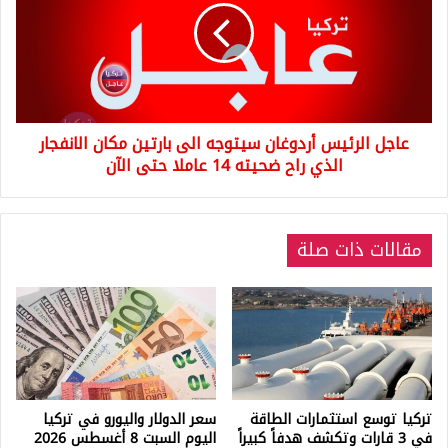
سيتوجه
الى
بارتين
مكان
الانفجار
الذي
عاجل الرئيس أردوغان سيتوجه الى بارتين مكان الانفجار
راح
ضحيته
الذي راح ضحيته 14 عاملا حتى الآن
14
عاملا
حتى
مقالات ذات صلة
الآن
تركيا توسع استثمارات الطاقة
سعر الدولار واليورو في تركيا
في 3 قارات وتكشف هدفاً كبيراً
اليوم السبت 8 أغسطس 2026