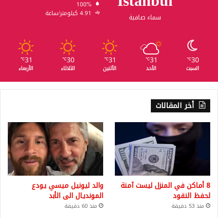
Istanbul
100%
4.91 كيلومتر/ساعة
سماء صافية
31
30
31
31
30
℃
℃
℃
℃
℃
السبت
الأحد
الأثنين
الثلاثاء
الأربعاء
أخر المقالات
8 أماكن في المنزل ليست آمنة
والد ليونيل ميسي يودع
لحفظ النقود
المونديال الى الأبد
منذ 53 دقيقة
منذ 60 دقيقة