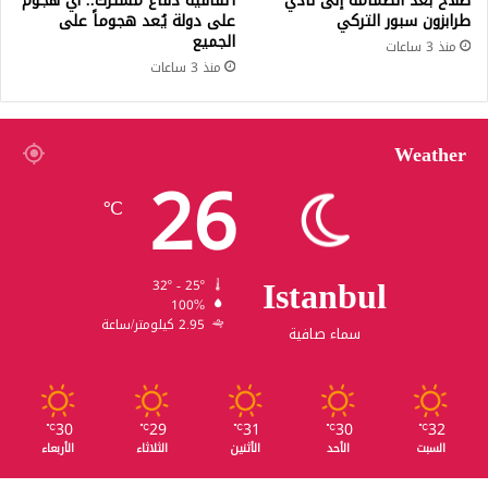
صلاح بعد انضمامه إلى نادي
اتفاقية دفاع مشترك.. أي هجوم
طرابزون سبور التركي
على دولة يُعد هجوماً على
الجميع
منذ 3 ساعات
منذ 3 ساعات
Weather
26
℃
Istanbul
32º - 25º
100%
2.95 كيلومتر/ساعة
سماء صافية
30
29
31
30
32
℃
℃
℃
℃
℃
السبت
الأحد
الأثنين
الثلاثاء
الأربعاء