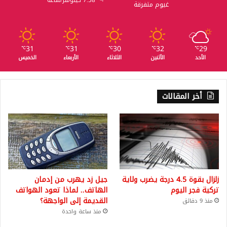
7.58 كيلومتر/ساعة
غيوم متفرقة
31
31
30
32
29
℃
℃
℃
℃
℃
الأحد
الأثنين
الثلاثاء
الأربعاء
الخميس
أخر المقالات
زلزال بقوة 4.5 درجة يضرب ولاية
جيل زد يهرب من إدمان
تركية فجر اليوم
الهاتف.. لماذا تعود الهواتف
القديمة إلى الواجهة؟
منذ 9 دقائق
منذ ساعة واحدة