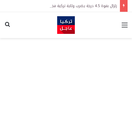
زلزال بقوة 4.5 درجة يضرب ولاية تركية فجر اليوم
القائمة
اكت