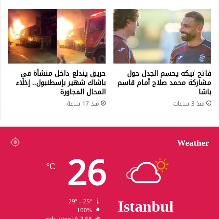
فاتح تيكه يحسم الجدل حول
حريق يندلع داخل منشأة في
مشاركة محمد صلاح أمام قاسم
باشاك شهير بإسطنبول.. إخلاء
باشا
المحال المجاورة
منذ 3 ساعات
منذ 17 ساعة
Weather
26
℃
Istanbul
29º - 25º
100%