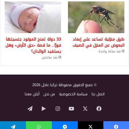
طرق منزلية تساعد على إبعاد
33 دولة تمنح المولود جنسيتها
البعوض عن المنزل في الصيف
فورًا.. ما قصة «حق الأرض» وهل
يستفيد الوالدان؟
منذ ساعة واحدة
منذ ساعتين
© جميع الحقوق محفوظة تركيا عاجل 2026
اتصل بنا
سياسة الخصوصية
من نحن
أعلن معنا
‫X
فيسبوك
‫YouTube
انستقرام
‏Google
تيلقرام
Play