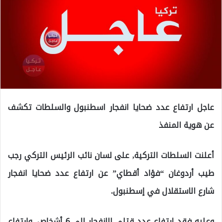
عاجل ارتفاع عدد ضحايا انفجار اسطنبول والسلطات تكشف
عن هوية المنفذ
أعلنت السلطات التركية, على لسان نائب الرئيس التركي رجب
طيب أردوغان “فؤاد أقطاي” عن ارتفاع عدد ضحايا انفجار
شارع الاستقلال في إسطنبول.
وعليه فقد ارتفاع عدد قتلى الانفجار إلى 6 أشخاص, وارتفاع