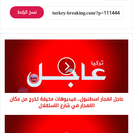
نسخ الرابط
عاجل
انفجار
اسطنبول..
فيديوهات
مخيفة
تخرج
من
مكان
الانفجار
عاجل انفجار اسطنبول.. فيديوهات مخيفة تخرج من مكان
في
شارع
الانفجار في شارع الاستقلال
الاستقلال
عاجل
دول
عربية