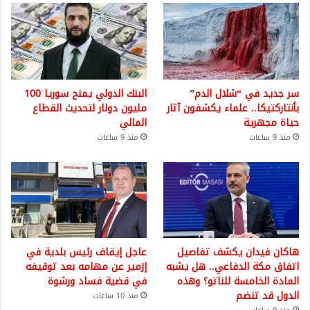
سر جديد في “شلال الدم”
البنك الدولي يمنح سوريا 100
بأنتاركتيكا.. علماء يكشفون آثار
مليون دولار لتحديث القطاع
حياة مجهرية
المالي
منذ 9 ساعات
منذ 9 ساعات
هاكان فيدان يكشف تفاصيل
عاجل إيقاف رئيس بلدية في
اتفاق مكة الدفاعي.. هل يشبه
إزمير عن مهامه بعد توقيفه
المادة الخامسة للناتو؟ وهذه
في قضية فساد ورشوة
الدول قد تنضم
منذ 10 ساعات