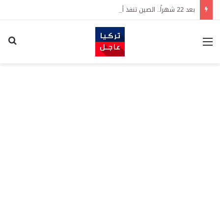
بعد 22 شهراً.. الصين تنفذ أقوى عملية شراء للذهب منذ أكتوبر 2023
القائمة
اكت