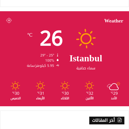
Weather
26
℃
Istanbul
29º - 25º
100%
5.95 كيلومتر/ساعة
سماء صافية
30
31
30
32
29
℃
℃
℃
℃
℃
الأحد
الأثنين
الثلاثاء
الأربعاء
الخميس
أخر المقالات