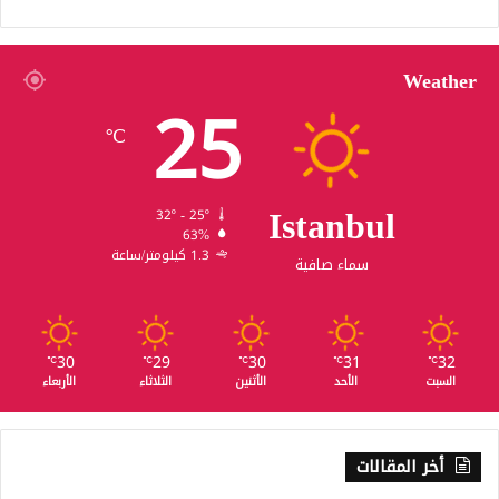
Weather
25
℃
Istanbul
32º - 25º
63%
1.3 كيلومتر/ساعة
سماء صافية
30
29
30
31
32
℃
℃
℃
℃
℃
السبت
الأحد
الأثنين
الثلاثاء
الأربعاء
أخر المقالات