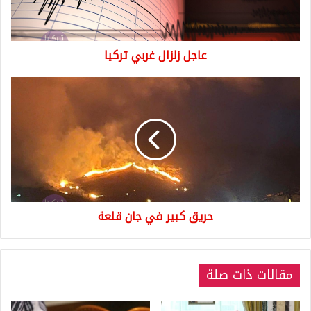
عاجل زلزال غربي تركيا
حريق
كبير
في
جان
قلعة
حريق كبير في جان قلعة
مقالات ذات صلة