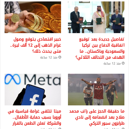
تفاصيل جديدة بعد توقيع
خبير اقتصادي يتوقع وصول
اتفاقية الدفاع بين تركيا
غرام الذهب إلى 12 ألف ليرة..
والسعودية وباكستان.. ما
متى يحدث ذلك؟
الهدف من التحالف الثلاثي؟
منذ 12 ساعة
منذ 12 ساعة
ما حقيقة الحجز على راتب محمد
ميتا تتلقى غرامة قياسية في
صلاح بعد انضمامه إلى نادي
أوروبا بسبب حماية الأطفال..
طرابزون سبور التركي
والشركة تعلن الطعن بالقرار