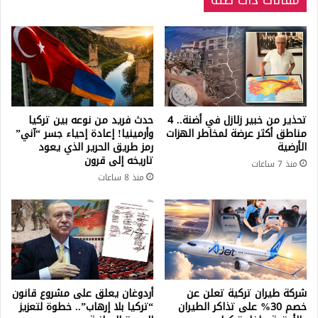
مقالات ذات صلة
تحذير من خبير زلازل في أضنة.. 4
حدث فريد من نوعه بين تركيا
مناطق أكثر عرضة لمخاطر الهزات
وأرمينيا! إعادة إحياء جسر “آني”
الأرضية
رمز طريق الحرير الذي يعود
تاريخه إلى قرون
منذ 7 ساعات
منذ 8 ساعات
شركة طيران تركية تعلن عن
أردوغان يعلق على مشروع قانون
خصم 30% على تذاكر الطيران
“تركيا بلا إرهاب”.. خطوة لتعزيز