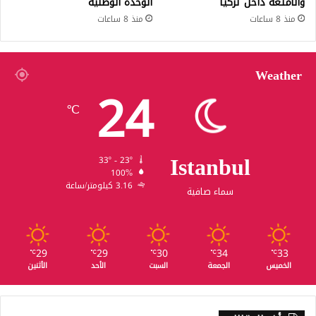
والأمتعة داخل تركيا
الوحدة الوطنية
منذ 8 ساعات
منذ 8 ساعات
Weather
24
℃
Istanbul
33º - 23º
100%
3.16 كيلومتر/ساعة
سماء صافية
29
29
30
34
33
℃
℃
℃
℃
℃
الخميس
الجمعة
السبت
الأحد
الأثنين