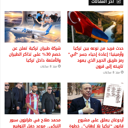
أخر المقالات
حدث فريد من نوعه بين تركيا
شركة طيران تركية تعلن عن
وأرمينيا! إعادة إحياء جسر “آني”
خصم 30% على تذاكر الطيران
رمز طريق الحرير الذي يعود
والأمتعة داخل تركيا
تاريخه إلى قرون
منذ 8 ساعات
منذ 8 ساعات
أردوغان يعلق على مشروع
محمد صلاح في طرابزون سبور
قانون “تركيا بلا إرهاب”.. خطوة
التركي.. موعد حفل التوقيع