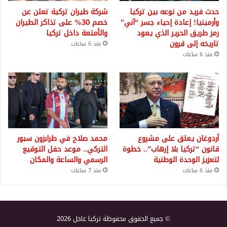
حدث فريد من نوعه بين تركيا
شركة طيران تركية تعلن عن
وأرمينيا! إعادة إحياء جسر “آني”
خصم 30% على تذاكر الطيران
رمز طريق الحرير الذي يعود
والأمتعة داخل تركيا
تاريخه إلى قرون
منذ 6 ساعات
منذ 6 ساعات
أردوغان يعلق على مشروع
محمد صلاح في طرابزون سبور
قانون “تركيا بلا إرهاب”.. خطوة
التركي.. موعد حفل التوقيع
لتعزيز الوحدة الوطنية
الرسمي والساعة والمكان
منذ 6 ساعات
منذ 7 ساعات
© جميع الحقوق محفوظة تركيا عاجل 2026