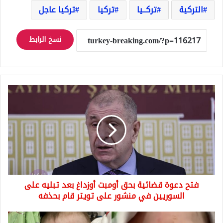
التركية
تركــيا
تركيا
تركيا عاجل
نسخ الرابط
فتح
دعوة
قضائية
بحق
أومبت
أوزداغ
بعد
تبليه
على
فتح دعوة قضائية بحق أومبت أوزداغ بعد تبليه على
السوريين
في
السوريين في منشور على تويتر قام بحذفه
منشور
على
بقي