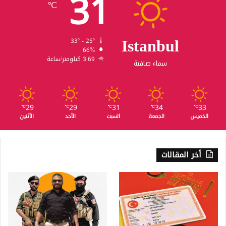
31
℃
Istanbul
33º - 25º
66%
3.69 كيلومتر/ساعة
سماء صافية
29
29
31
34
33
℃
℃
℃
℃
℃
الخميس
الجمعة
السبت
الأحد
الأثنين
أخر المقالات