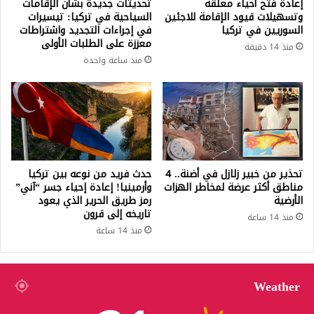
إعادة فتح أحياء مغلقة
تحديثات جديدة بشأن الإقامات
وتسهيلات قيود الإقامة للاجئين
السياحية في تركيا: تيسيرات
السوريين في تركيا
في إجراءات التجديد واشتراطات
معززة على الطلبات الأولى
منذ 14 دقيقة
منذ ساعة واحدة
تحذير من خبير زلازل في أضنة.. 4
حدث فريد من نوعه بين تركيا
مناطق أكثر عرضة لمخاطر الهزات
وأرمينيا! إعادة إحياء جسر “آني”
الأرضية
رمز طريق الحرير الذي يعود
تاريخه إلى قرون
منذ 14 ساعة
منذ 14 ساعة
Weather