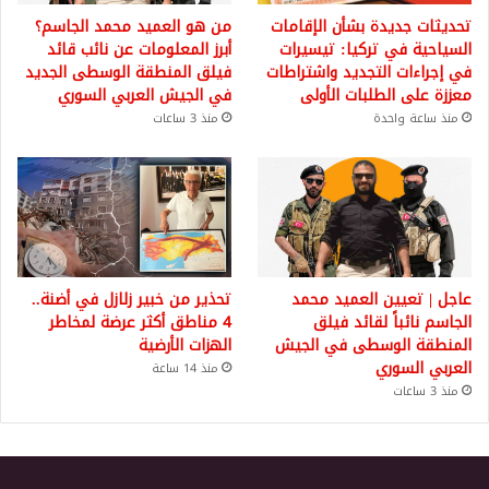
تحديثات جديدة بشأن الإقامات
من هو العميد محمد الجاسم؟
السياحية في تركيا: تيسيرات
أبرز المعلومات عن نائب قائد
في إجراءات التجديد واشتراطات
فيلق المنطقة الوسطى الجديد
معززة على الطلبات الأولى
في الجيش العربي السوري
منذ ساعة واحدة
منذ 3 ساعات
عاجل | تعيين العميد محمد
تحذير من خبير زلازل في أضنة..
الجاسم نائباً لقائد فيلق
4 مناطق أكثر عرضة لمخاطر
المنطقة الوسطى في الجيش
الهزات الأرضية
العربي السوري
منذ 14 ساعة
منذ 3 ساعات