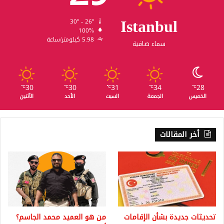
Istanbul
30º - 26º
100%
5.98 كيلومتر/ساعة
سماء صافية
30
30
31
34
28
℃
℃
℃
℃
℃
الخميس
الجمعة
السبت
الأحد
الأثنين
أخر المقالات
تحديثات جديدة بشأن الإقامات
من هو العميد محمد الجاسم؟