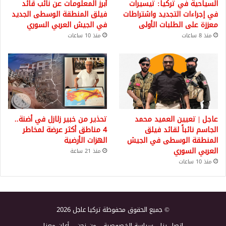
السياحية في تركيا: تيسيرات
أبرز المعلومات عن نائب قائد
في إجراءات التجديد واشتراطات
فيلق المنطقة الوسطى الجديد
معززة على الطلبات الأولى
في الجيش العربي السوري
منذ 8 ساعات
منذ 10 ساعات
عاجل | تعيين العميد محمد
تحذير من خبير زلازل في أضنة..
الجاسم نائباً لقائد فيلق
4 مناطق أكثر عرضة لمخاطر
المنطقة الوسطى في الجيش
الهزات الأرضية
العربي السوري
منذ 21 ساعة
منذ 10 ساعات
© جميع الحقوق محفوظة تركيا عاجل 2026
اتصل بنا
سياسة الخصوصية
من نحن
أعلن معنا