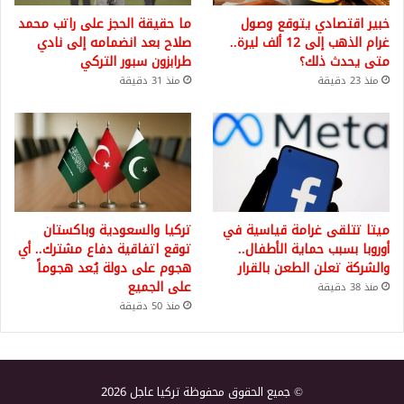
خبير اقتصادي يتوقع وصول
ما حقيقة الحجز على راتب محمد
غرام الذهب إلى 12 ألف ليرة..
صلاح بعد انضمامه إلى نادي
متى يحدث ذلك؟
طرابزون سبور التركي
منذ 23 دقيقة
منذ 31 دقيقة
ميتا تتلقى غرامة قياسية في
تركيا والسعودية وباكستان
أوروبا بسبب حماية الأطفال..
توقع اتفاقية دفاع مشترك.. أي
والشركة تعلن الطعن بالقرار
هجوم على دولة يُعد هجوماً
على الجميع
منذ 38 دقيقة
منذ 50 دقيقة
© جميع الحقوق محفوظة تركيا عاجل 2026