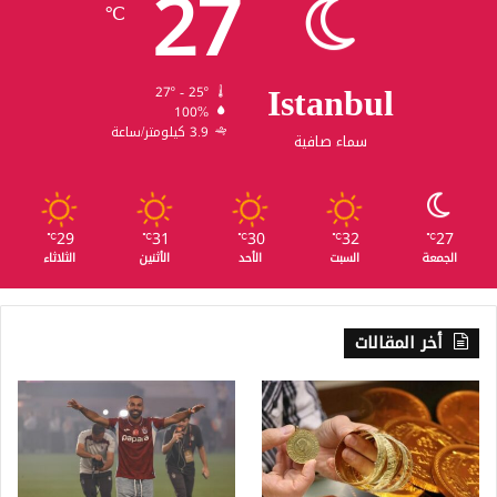
27
℃
Istanbul
27º - 25º
100%
3.9 كيلومتر/ساعة
سماء صافية
29
31
30
32
27
℃
℃
℃
℃
℃
الجمعة
السبت
الأحد
الأثنين
الثلاثاء
أخر المقالات