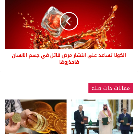
تساعد
على
انتشار
مرض
قاتل
في
جسم
الانسان
الكولا تساعد على انتشار مرض قاتل في جسم الانسان
فاحذروها
فاحذروها
مقالات ذات صلة