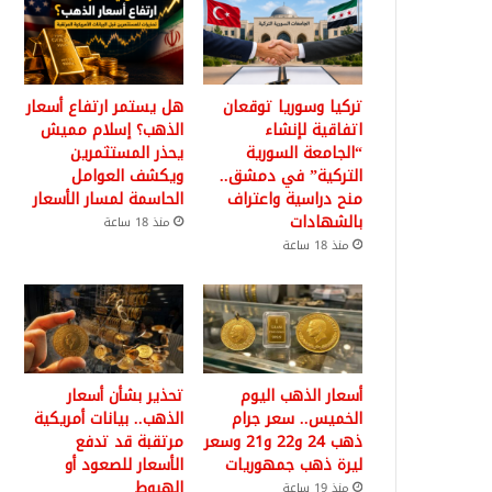
تركيا وسوريا توقعان
هل يستمر ارتفاع أسعار
اتفاقية لإنشاء
الذهب؟ إسلام مميش
“الجامعة السورية
يحذر المستثمرين
التركية” في دمشق..
ويكشف العوامل
منح دراسية واعتراف
الحاسمة لمسار الأسعار
بالشهادات
منذ 18 ساعة
منذ 18 ساعة
أسعار الذهب اليوم
تحذير بشأن أسعار
الخميس.. سعر جرام
الذهب.. بيانات أمريكية
ذهب 24 و22 و21 وسعر
مرتقبة قد تدفع
ليرة ذهب جمهوريات
الأسعار للصعود أو
الهبوط
منذ 19 ساعة