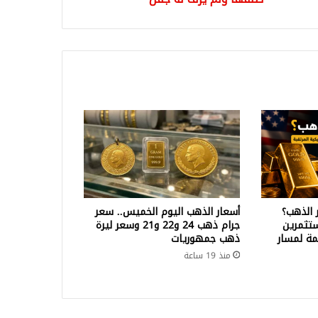
ر
و؟!
ها
 الذهب؟
أسعار الذهب اليوم الخميس.. سعر
تثمرين
جرام ذهب 24 و22 و21 وسعر ليرة
ة لمسار
ذهب جمهوريات
منذ 19 ساعة