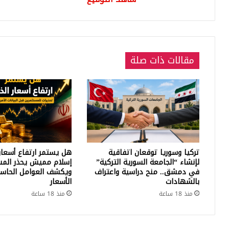
التجارة
مليا
التركي
يور
شاهد
طلق
التوقيع
ولم
يرف
مقالات ذات صلة
له
جفن
تركيا وسوريا توقعان اتفاقية
هل يستمر ارتفاع أسعار
لإنشاء “الجامعة السورية التركية”
إسلام مميش يحذر المس
في دمشق.. منح دراسية واعتراف
ويكشف العوامل الحاسم
بالشهادات
الأسعار
منذ 18 ساعة
منذ 18 ساعة