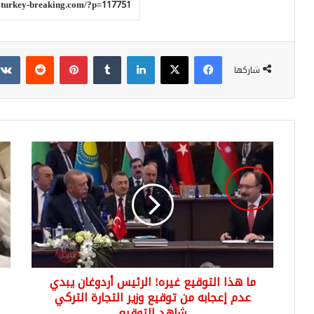
فيسبوك
‫X
لينكدإن
بينتيريست
شاركها
ما
أتذ
هذا
الش
التوقيع
الع
غيره!
الذ
الرئيس
تزو
أردوغان
فتا
يبدي
بمق
عدم
1
إعجابه
كيل
ما هذا التوقيع غيره! الرئيس أردوغان يبدي
من
ذه
توقيع
عدم إعجابه من توقيع وزير التجارة التركي
ومؤ
وزير
1
شاهد التوقيع