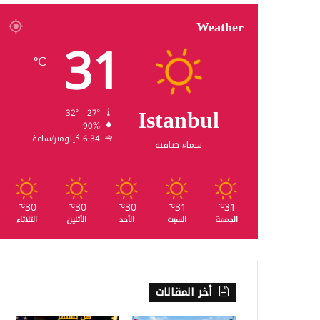
Weather
31
℃
Istanbul
32º - 27º
90%
6.34 كيلومتر/ساعة
سماء صافية
30
30
30
31
31
℃
℃
℃
℃
℃
الجمعة
السبت
الأحد
الأثنين
الثلاثاء
أخر المقالات