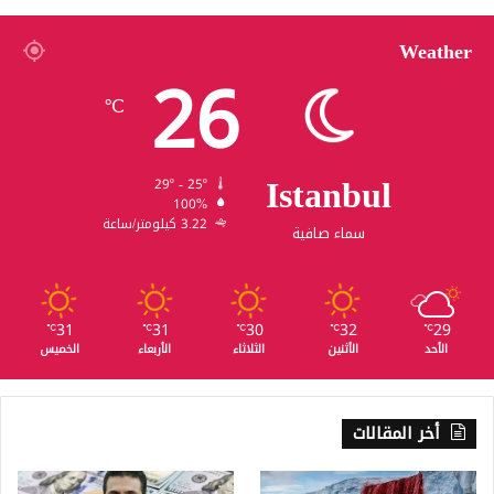
Weather
26
℃
Istanbul
29º - 25º
100%
3.22 كيلومتر/ساعة
سماء صافية
31
31
30
32
29
℃
℃
℃
℃
℃
الأحد
الأثنين
الثلاثاء
الأربعاء
الخميس
أخر المقالات