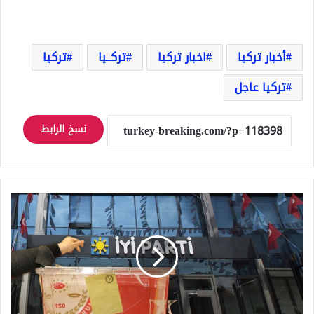
أخبار تركيا
اخبار تركيا
تركــيا
تركيا
تركيا عاجل
نسخ الرابط
حزب
الجيد
يعلن
عن
عدد
مرشحيه
للانتخابات
البرلمانية