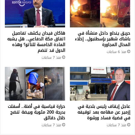
حريق يندلع داخل منشأة في
هاكان فيدان يكشف تفاصيل
باشاك شهير بإسطنبول.. إخلاء
اتفاق مكة الدفاعي.. هل يشبه
المحال المجاورة
المادة الخامسة للناتو؟ وهذه
الدول قد تنضم
منذ 6 ساعات
منذ 7 ساعات
عاجل إيقاف رئيس بلدية في
حرارة قياسية في أضنة.. أسفلت
إزمير عن مهامه بعد توقيفه
بدرجة 200 مئوية وبيضة تنضج
في قضية فساد ورشوة
خلال دقائق
منذ 7 ساعات
منذ 7 ساعات