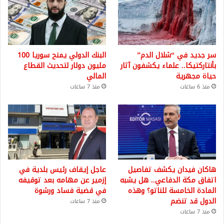
سر جديد في “شلال الدم”
البنك الدولي يمنح سوريا 100
بأنتاركتيكا.. علماء يكشفون آثار
مليون دولار لتحديث القطاع
حياة مجهرية
المالي
منذ 6 ساعات
منذ 7 ساعات
هاكان فيدان يكشف تفاصيل
عاجل إيقاف رئيس بلدية في
اتفاق مكة الدفاعي.. هل يشبه
إزمير عن مهامه بعد توقيفه
المادة الخامسة للناتو؟ وهذه
في قضية فساد ورشوة
الدول قد تنضم
منذ 7 ساعات
منذ 7 ساعات