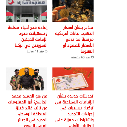
تحذير بشأن أسعار
إعادة فتح أحياء مغلقة
الذهب.. بيانات أمريكية
وتسهيلات قيود
مرتقبة قد تدفع
الإقامة للاجئين
الأسعار للصعود أو
السوريين في تركيا
الهبوط
منذ 11 ساعة
منذ 60 دقيقة
تحديثات جديدة بشأن
من هو العميد محمد
الإقامات السياحية في
الجاسم؟ أبرز المعلومات
تركيا: تيسيرات في
عن نائب قائد فيلق
إجراءات التجديد
المنطقة الوسطى
واشتراطات معززة على
الجديد في الجيش
الطلبات الأولى
العربي السوري