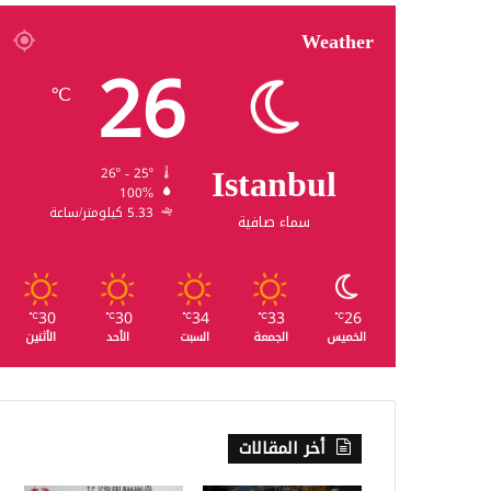
Weather
26
℃
Istanbul
26º - 25º
100%
5.33 كيلومتر/ساعة
سماء صافية
30
30
34
33
26
℃
℃
℃
℃
℃
الخميس
الجمعة
السبت
الأحد
الأثنين
أخر المقالات