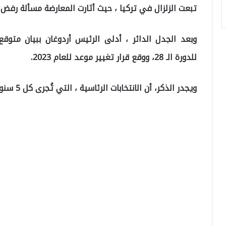
تبعت الزلزال في تركيا ، حيث أثارت المعارضة مسألة رفض تأ
وبعد الجدل الدائر ، أدلى الرئيس أردوغان ببيان متوقع بش
للدورة الـ 28، ووقع قرار تغيير موعد للعام 2023.
ويجدر الذكر، أن الانتخابات الرئاسية ، التي تُجرى كل 5 سنوات ، أجريت آخر مرة في 24 يونيو/حزيران 2018.