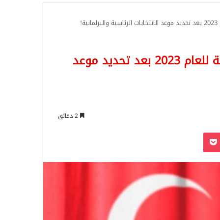
للبحث
!
خطوة بخطوة آلية اجراء الانتخابات التركية للعام 2023 بعد تحديد موعد
2 دقائق
‫Pocket
Odnoklassn