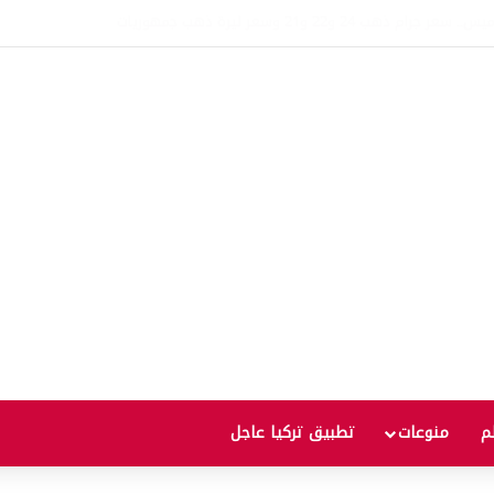
.. بيانات أمريكية مرتقبة قد تدفع الأسعار للصعود أو الهبوط
لم
منوعات
تطبيق تركيا عاجل