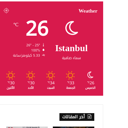
Weather
26
℃
Istanbul
26º - 25º
100%
5.33 كيلومتر/ساعة
سماء صافية
30
30
34
33
26
℃
℃
℃
℃
℃
الخميس
الجمعة
السبت
الأحد
الأثنين
أخر المقالات