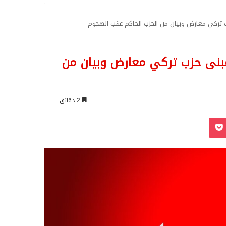
للبحث
تركي معارض وبيان من الحزب الحاكم عقب الهجوم
بنى حزب تركي معارض وبيان من
2 دقائق
‫Pocket
Odnoklassn