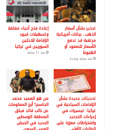
تحذير بشأن أسعار
إعادة فتح أحياء مغلقة
الذهب.. بيانات أمريكية
وتسهيلات قيود
مرتقبة قد تدفع
الإقامة للاجئين
الأسعار للصعود أو
السوريين في تركيا
الهبوط
منذ 11 ساعة
منذ ساعة واحدة
تحديثات جديدة بشأن
من هو العميد محمد
الإقامات السياحية في
الجاسم؟ أبرز المعلومات
تركيا: تيسيرات في
عن نائب قائد فيلق
إجراءات التجديد
المنطقة الوسطى
واشتراطات معززة على
الجديد في الجيش
الطلبات الأولى
العربي السوري