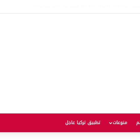
.. بيانات أمريكية مرتقبة قد تدفع الأسعار للصعود أو الهبوط
لم
منوعات
تطبيق تركيا عاجل