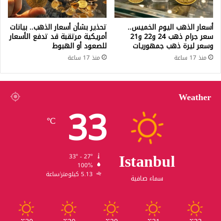
أسعار الذهب اليوم الخميس..
تحذير بشأن أسعار الذهب.. بيانات
سعر جرام ذهب 24 و22 و21
أمريكية مرتقبة قد تدفع الأسعار
وسعر ليرة ذهب جمهوريات
للصعود أو الهبوط
منذ 17 ساعة
منذ 17 ساعة
Weather
33
℃
Istanbul
33º - 27º
100%
5.13 كيلومتر/ساعة
سماء صافية
℃
℃
℃
℃
℃