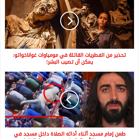
من
الفطريات
القاتلة
في
مومياوات
غواناخواتو:
يمكن
أن
تحذير من الفطريات القاتلة في مومياوات غواناخواتو:
تصيب
البشر!
يمكن أن تصيب البشر!
طعن
إمام
مسجد
أثناء
أدائه
الصلاة
داخل
مسجد
في
طعن إمام مسجد أثناء أدائه الصلاة داخل مسجد في
نيوجيرسي