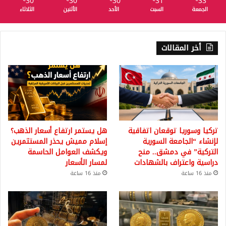
30
30
30
31
33
الجمعة
السبت
الأحد
الأثنين
الثلاثاء
أخر المقالات
تركيا وسوريا توقعان اتفاقية
هل يستمر ارتفاع أسعار الذهب؟
لإنشاء “الجامعة السورية
إسلام مميش يحذر المستثمرين
التركية” في دمشق.. منح
ويكشف العوامل الحاسمة
دراسية واعتراف بالشهادات
لمسار الأسعار
منذ 16 ساعة
منذ 16 ساعة