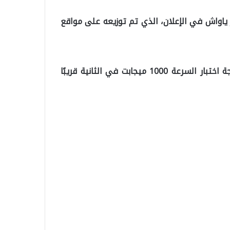
 ياواش في الإعلان، الذي تم توزيعه على مواقع
وأضاف كيليجدار أوغلو في الإعلان ، “أعدك. ستكون نتيجة اختبار السرعة 1000 ميجابت في الثانية قريبًا