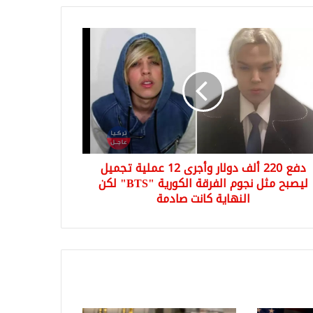
ر
رى
ية
يل
بح
دفع 220 ألف دولار وأجرى 12 عملية تجميل
م
ليصبح مثل نجوم الفرقة الكورية "BTS" لكن
رقة
النهاية كانت صادمة
ورية
"BTS"
هاية
ت
مة