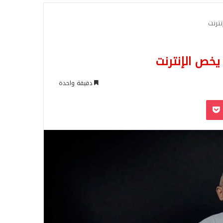
للبحث
نترنت
يخص الإنترنت
دقيقة واحدة
‫Pocket
Odnoklassn