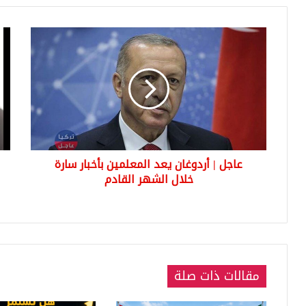
عاجل
دفع
220
|
أردوغان
ألف
يعد
دولا
المعلمين
وأج
بأخبار
12
سارة
عمل
خلال
تجم
الشهر
ليص
عاجل | أردوغان يعد المعلمين بأخبار سارة
القادم
مثل
خلال الشهر القادم
نجو
الف
الك
لكن
الن
كان
مقالات ذات صلة
صاد