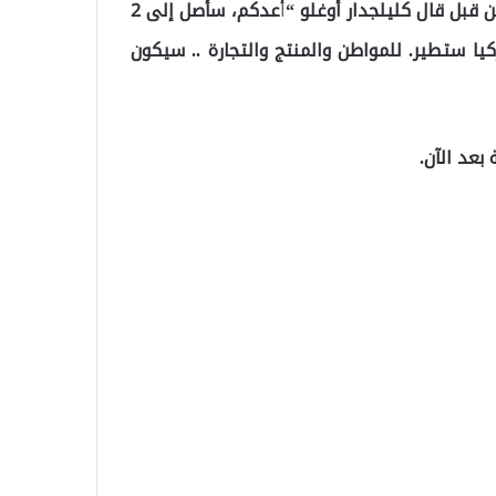
وبحسب ما ترجمه “موقع تركيا عاجل”، في بيان أدلى به من قبل قال كليلجدار أوغلو “أعدكم، سأصل إلى 2
كيا ستطير. للمواطن والمنتج والتجارة .. سيكون
بعد الآن.