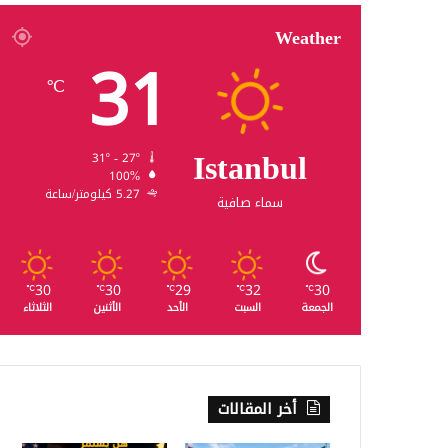
Weather
31
℃
Istanbul
31º - 27º
100%
5.27 كيلومتر/ساعة
سماء صافية
30
30
29
32
30
℃
℃
℃
℃
℃
الجمعة
السبت
الأحد
الأثنين
الثلاثاء
أخر المقالات