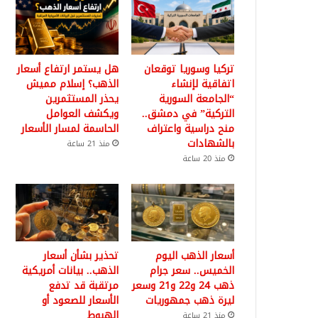
تركيا وسوريا توقعان
هل يستمر ارتفاع أسعار
اتفاقية لإنشاء
الذهب؟ إسلام مميش
“الجامعة السورية
يحذر المستثمرين
التركية” في دمشق..
ويكشف العوامل
منح دراسية واعتراف
الحاسمة لمسار الأسعار
بالشهادات
منذ 21 ساعة
منذ 20 ساعة
أسعار الذهب اليوم
تحذير بشأن أسعار
الخميس.. سعر جرام
الذهب.. بيانات أمريكية
ذهب 24 و22 و21 وسعر
مرتقبة قد تدفع
ليرة ذهب جمهوريات
الأسعار للصعود أو
الهبوط
منذ 21 ساعة