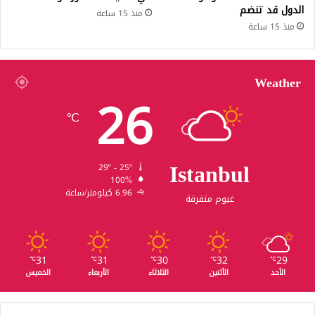
الدول قد تنضم
منذ 15 ساعة
منذ 15 ساعة
Weather
26
℃
Istanbul
29º - 25º
100%
6.96 كيلومتر/ساعة
غيوم متفرقة
31
31
30
32
29
℃
℃
℃
℃
℃
الأحد
الأثنين
الثلاثاء
الأربعاء
الخميس