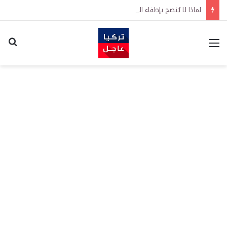
لماذا لا يُنصح بإطفاء السيارة فورًا بعد القيادة السريعة ولمسافة طويلة؟
القائمة
اكت