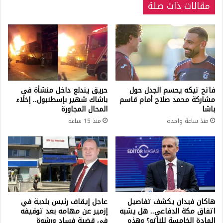
مقالات ذات صلة
فاتح تيكه يحسم الجدل حول
حريق يندلع داخل منشأة في
مشاركة محمد صلاح أمام قاسم
باشاك شهير بإسطنبول.. إخلاء
باشا
المحال المجاورة
منذ ساعة واحدة
منذ 15 ساعة
هاكان فيدان يكشف تفاصيل
عاجل إيقاف رئيس بلدية في
اتفاق مكة الدفاعي.. هل يشبه
إزمير عن مهامه بعد توقيفه
المادة الخامسة للناتو؟ وهذه
في قضية فساد ورشوة