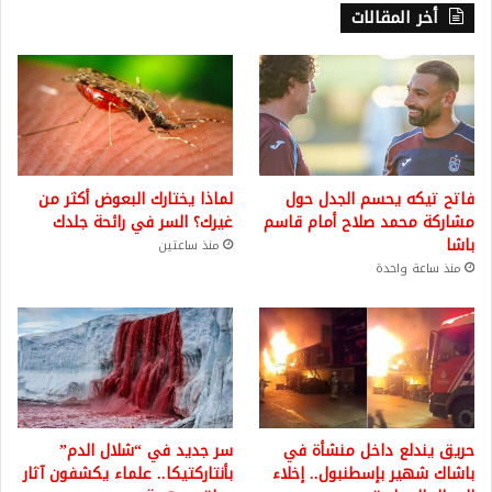
أخر المقالات
فاتح تيكه يحسم الجدل حول
لماذا يختارك البعوض أكثر من
مشاركة محمد صلاح أمام قاسم
غيرك؟ السر في رائحة جلدك
باشا
منذ ساعتين
منذ ساعة واحدة
حريق يندلع داخل منشأة في
سر جديد في “شلال الدم”
باشاك شهير بإسطنبول.. إخلاء
بأنتاركتيكا.. علماء يكشفون آثار