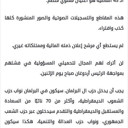
الـ 45 الماضية هو اغتيال معنوي منظم.
هذه المقاطع والتسجيلات الصوتية والصور المنشورة كلها
كذب وافتراء.
لم يستطع أي مرشح إعلان ذمته المالية وممتلكاته غيري.
لن أترك لهم المجال لتحميلي المسؤولية في فشلهم
بمواجهة الرئيس أردوغان صباح يوم الإثنين.
يجب أن يدخل حزب ال البرلمان. سيكون في البرلمان نواب حزب
الشعوب الديمقراطية، وأكثر من 70 نائبًا من السعادة
والمستقبل والديمقراطية والتقدم سيدخلون عبر حزب الشعب
الجمهوري، ونواب حزب العدالة والتنمية. هكذا سيكون