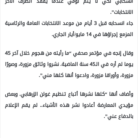
انسحابي لكي لا يتم لومي عندما يفقد الطرف الآخر
الانتخابات”.
جاء انسحابه قبل 3 أيام من موعد الانتخابات العامة والرئاسية
المزمع إجراؤها في 14 مايو/أيار الجاري.
وقال إنجه في مؤتمر صحفي “ما رأيته من هجوم خلال آخر 45
يوما لم أره في الـ45 سنة الماضية. نشروا وثائق مزورة، وصورًا
مزورة، وأوراقا مزورة، وادعوا أنها كلها مني”.
وأضاف أنها “كلها نشرها أتباع تنظيم غولن الإرهابي. وبعض
مؤيدي المعارضة أعادوا نشر هذه الأشياء.. لم يقم الإعلام
بالدفاع عني”.