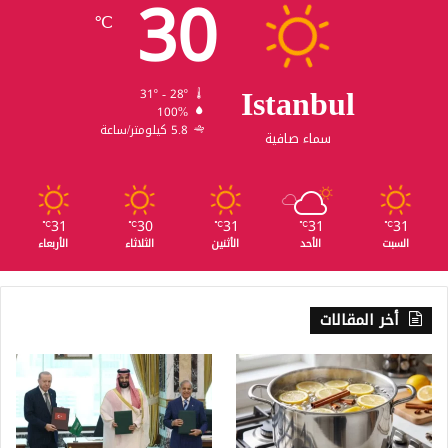
30
℃
Istanbul
31º - 28º
100%
5.8 كيلومتر/ساعة
سماء صافية
31
30
31
31
31
℃
℃
℃
℃
℃
السبت
الأحد
الأثنين
الثلاثاء
الأربعاء
أخر المقالات