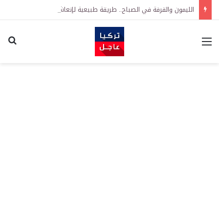
الليمون والقرفة في الصباح.. طريقة طبيعية لإنعاش المنزل والتخلص من الروائح المزعجة
القائمة
اكت