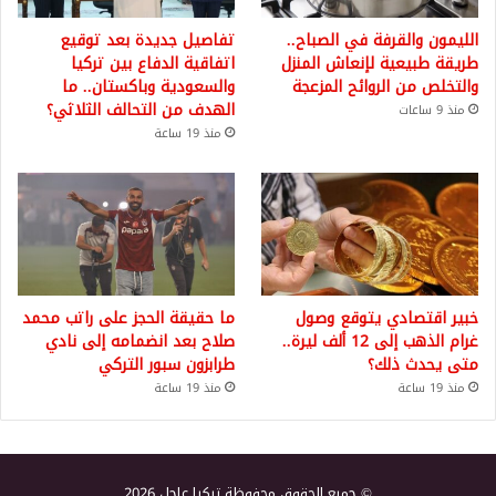
الليمون والقرفة في الصباح..
تفاصيل جديدة بعد توقيع
طريقة طبيعية لإنعاش المنزل
اتفاقية الدفاع بين تركيا
والتخلص من الروائح المزعجة
والسعودية وباكستان.. ما
الهدف من التحالف الثلاثي؟
منذ 9 ساعات
منذ 19 ساعة
خبير اقتصادي يتوقع وصول
ما حقيقة الحجز على راتب محمد
غرام الذهب إلى 12 ألف ليرة..
صلاح بعد انضمامه إلى نادي
متى يحدث ذلك؟
طرابزون سبور التركي
منذ 19 ساعة
منذ 19 ساعة
© جميع الحقوق محفوظة تركيا عاجل 2026