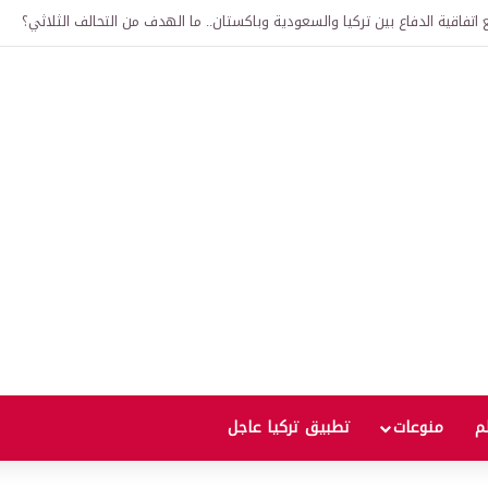
لى 12 ألف ليرة.. متى يحدث ذلك؟
لم
منوعات
تطبيق تركيا عاجل