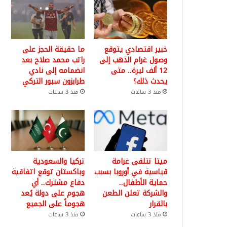
خبير اقتصادي يتوقع
ما حقيقة الحجز على
وصول غرام الذهب إلى
راتب محمد صلاح بعد
12 ألف ليرة.. متى
انضمامه إلى نادي
يحدث ذلك؟
طرابزون سبور التركي
منذ 3 ساعات
منذ 3 ساعات
ميتا تتلقى غرامة
تركيا والسعودية
قياسية في أوروبا بسبب
وباكستان توقع اتفاقية
حماية الأطفال..
دفاع مشترك.. أي
والشركة تعلن الطعن
هجوم على دولة يُعد
بالقرار
هجوماً على الجميع
منذ 3 ساعات
منذ 3 ساعات