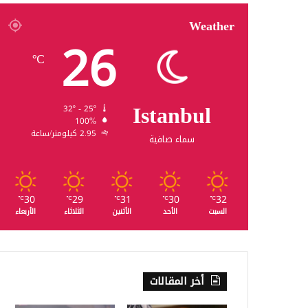
Weather
26
℃
Istanbul
32º - 25º
100%
2.95 كيلومتر/ساعة
سماء صافية
30
29
31
30
32
℃
℃
℃
℃
℃
السبت
الأحد
الأثنين
الثلاثاء
الأربعاء
أخر المقالات