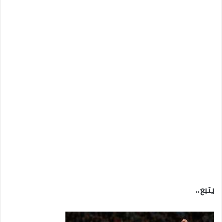
يتبع..