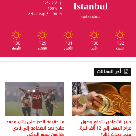
Istanbul
32º - 25º
100%
1.98 كيلومتر/ساعة
سماء صافية
30
29
31
30
32
℃
℃
℃
℃
℃
السبت
الأحد
الأثنين
الثلاثاء
الأربعاء
أخر المقالات
خبير اقتصادي يتوقع وصول
ما حقيقة الحجز على راتب محمد
غرام الذهب إلى 12 ألف ليرة..
صلاح بعد انضمامه إلى نادي
متى يحدث ذلك؟
طرابزون سبور التركي