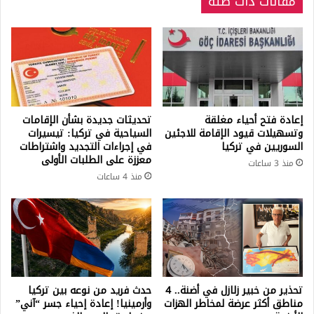
مقالات ذات صلة
إعادة فتح أحياء مغلقة
تحديثات جديدة بشأن الإقامات
وتسهيلات قيود الإقامة للاجئين
السياحية في تركيا: تيسيرات
السوريين في تركيا
في إجراءات التجديد واشتراطات
معززة على الطلبات الأولى
منذ 3 ساعات
منذ 4 ساعات
تحذير من خبير زلازل في أضنة.. 4
حدث فريد من نوعه بين تركيا
مناطق أكثر عرضة لمخاطر الهزات
وأرمينيا! إعادة إحياء جسر “آني”