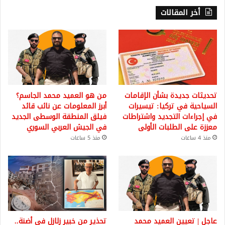
أخر المقالات
تحديثات جديدة بشأن الإقامات
من هو العميد محمد الجاسم؟
السياحية في تركيا: تيسيرات
أبرز المعلومات عن نائب قائد
في إجراءات التجديد واشتراطات
فيلق المنطقة الوسطى الجديد
معززة على الطلبات الأولى
في الجيش العربي السوري
منذ 4 ساعات
منذ 5 ساعات
عاجل | تعيين العميد محمد
تحذير من خبير زلازل في أضنة..