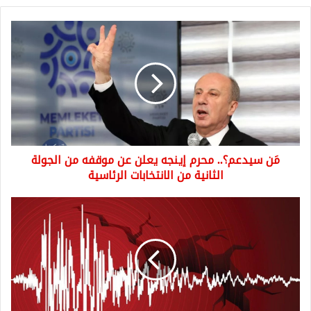
مَن
سيدعم؟..
محرم
إينجه
يعلن
عن
موقفه
من
الجولة
مَن سيدعم؟.. محرم إينجه يعلن عن موقفه من الجولة
الثانية
من
الثانية من الانتخابات الرئاسية
الانتخابات
الرئاسية
زلزال
في
ولاية
قهرمان
مرعش
إلى
الجنوب
من