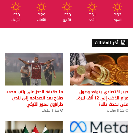
30
29
30
31
32
℃
℃
℃
℃
℃
السبت
الأحد
الأثنين
الثلاثاء
الأربعاء
أخر المقالات
خبير اقتصادي يتوقع وصول
ما حقيقة الحجز على راتب محمد
غرام الذهب إلى 12 ألف ليرة..
صلاح بعد انضمامه إلى نادي
متى يحدث ذلك؟
طرابزون سبور التركي
منذ 8 ساعات
منذ 8 ساعات