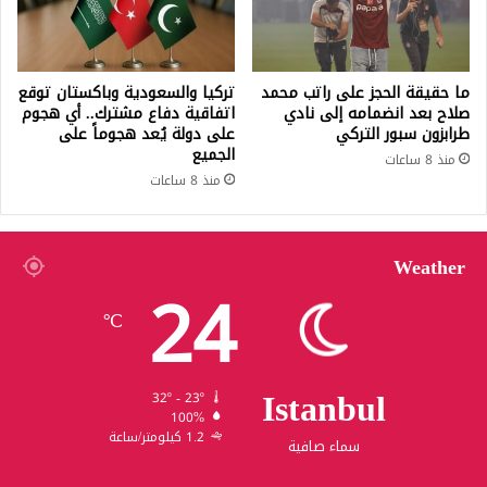
ما حقيقة الحجز على راتب محمد
تركيا والسعودية وباكستان توقع
صلاح بعد انضمامه إلى نادي
اتفاقية دفاع مشترك.. أي هجوم
طرابزون سبور التركي
على دولة يُعد هجوماً على
الجميع
منذ 8 ساعات
منذ 8 ساعات
Weather
24
℃
Istanbul
32º - 23º
100%
1.2 كيلومتر/ساعة
سماء صافية