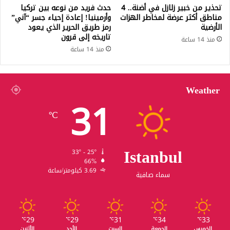
تحذير من خبير زلازل في أضنة.. 4
حدث فريد من نوعه بين تركيا
مناطق أكثر عرضة لمخاطر الهزات
وأرمينيا! إعادة إحياء جسر “آني”
الأرضية
رمز طريق الحرير الذي يعود
تاريخه إلى قرون
منذ 14 ساعة
منذ 14 ساعة
Weather
31
℃
Istanbul
33º - 25º
66%
3.69 كيلومتر/ساعة
سماء صافية
29
29
31
34
33
℃
℃
℃
℃
℃
الخميس
الجمعة
السبت
الأحد
الأثنين