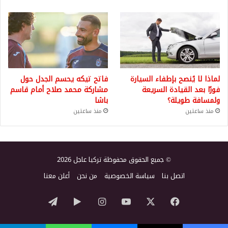
لماذا لا يُنصح بإطفاء السيارة
فاتح تيكه يحسم الجدل حول
فورًا بعد القيادة السريعة
مشاركة محمد صلاح أمام قاسم
ولمسافة طويلة؟
باشا
منذ ساعتين
منذ ساعتين
© جميع الحقوق محفوظة تركيا عاجل 2026
اتصل بنا
سياسة الخصوصية
من نحن
أعلن معنا
‫X
فيسبوك
‫YouTube
انستقرام
‏Google
تيلقرام
Play