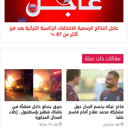
التركية
بعد
فرز
أكثر
عاجل النتائج الرسمية للانتخابات الرئاسية التركية بعد فرز
من
87
أكثر من 87 %
%
مقالات ذات صلة
فاتح تيكه يحسم الجدل حول
حريق يندلع داخل منشأة في
مشاركة محمد صلاح أمام قاسم
باشاك شهير بإسطنبول.. إخلاء
باشا
المحال المجاورة
منذ ساعتين
منذ 16 ساعة