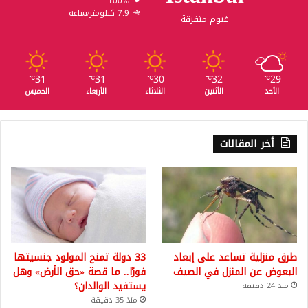
100%
7.9 كيلومتر/ساعة
غيوم متفرقة
31
31
30
32
29
℃
℃
℃
℃
℃
الأحد
الأثنين
الثلاثاء
الأربعاء
الخميس
أخر المقالات
طرق منزلية تساعد على إبعاد
33 دولة تمنح المولود جنسيتها
البعوض عن المنزل في الصيف
فورًا.. ما قصة «حق الأرض» وهل
يستفيد الوالدان؟
منذ 24 دقيقة
منذ 35 دقيقة