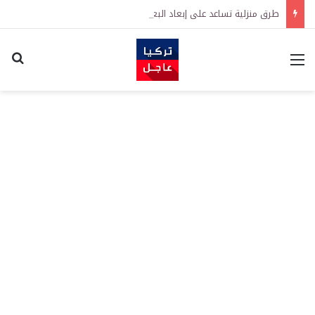
طرق منزلية تساعد على إبعاد البعوض عن المنزل في الصيف
القائمة
اكت