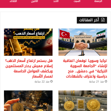
الجمعة
السبت
الأحد
الأثنين
الثلاثاء
أخر المقالات
تركيا وسوريا توقعان اتفاقية
هل يستمر ارتفاع أسعار الذهب؟
لإنشاء “الجامعة السورية
إسلام مميش يحذر المستثمرين
التركية” في دمشق.. منح
ويكشف العوامل الحاسمة
دراسية واعتراف بالشهادات
لمسار الأسعار
منذ 21 ساعة
منذ 22 ساعة