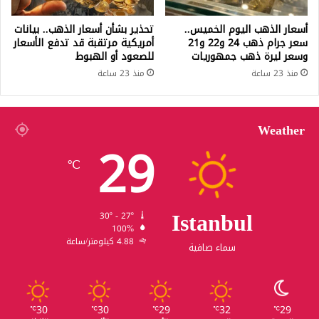
أسعار الذهب اليوم الخميس..
تحذير بشأن أسعار الذهب.. بيانات
سعر جرام ذهب 24 و22 و21
أمريكية مرتقبة قد تدفع الأسعار
وسعر ليرة ذهب جمهوريات
للصعود أو الهبوط
منذ 23 ساعة
منذ 23 ساعة
Weather
29
℃
Istanbul
30º - 27º
100%
4.88 كيلومتر/ساعة
سماء صافية
30
30
29
32
29
℃
℃
℃
℃
℃