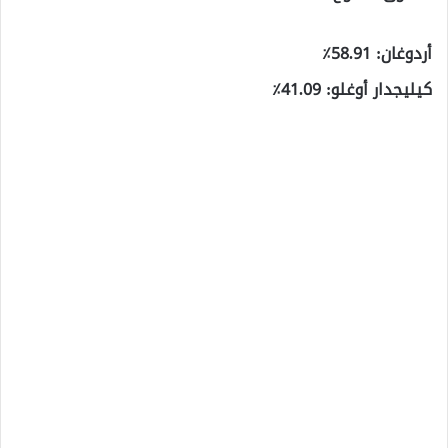
أردوغان: 58.91٪
كيليجدار أوغلو: 41.09٪