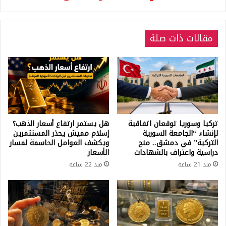
من
الصناديق
مقالات ذات صلة
تركيا وسوريا توقعان اتفاقية
هل يستمر ارتفاع أسعار الذهب؟
لإنشاء “الجامعة السورية
إسلام مميش يحذر المستثمرين
التركية” في دمشق.. منح
ويكشف العوامل الحاسمة لمسار
دراسية واعتراف بالشهادات
الأسعار
منذ 21 ساعة
منذ 22 ساعة