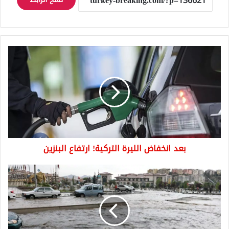
بعد
انخفاض
الليرة
التركية!
ارتفاع
البنزين
بعد انخفاض الليرة التركية! ارتفاع البنزين
عاجل:
رئيس
بلدية
أنقرة
يتحدث
عن