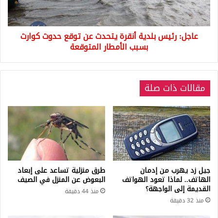
توقع
حدوث
كوارث
عاجل: رئيس بلدية أنقرة يتحدث عن توقع حدوث كوارث
بسبب
الأمطار
بسبب الأمطار المتوقعة
المتوقعة
مقالات ذات صلة
جيل زد يهرب من إدمان
طرق منزلية تساعد على إبعاد
الهاتف.. لماذا تعود الهواتف
البعوض عن المنزل في الصيف
القديمة إلى الواجهة؟
منذ 44 دقيقة
منذ 32 دقيقة