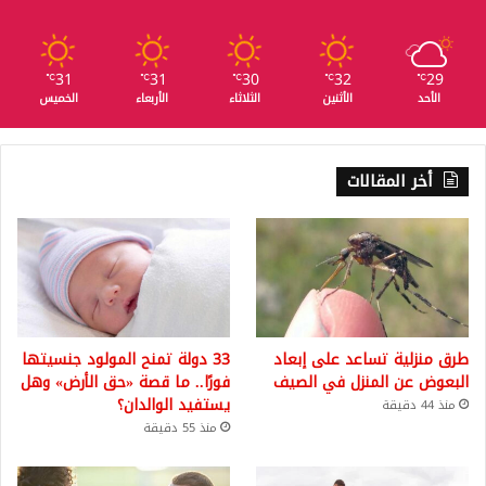
31
31
30
32
29
℃
℃
℃
℃
℃
الأحد
الأثنين
الثلاثاء
الأربعاء
الخميس
أخر المقالات
طرق منزلية تساعد على إبعاد
33 دولة تمنح المولود جنسيتها
البعوض عن المنزل في الصيف
فورًا.. ما قصة «حق الأرض» وهل
يستفيد الوالدان؟
منذ 44 دقيقة
منذ 55 دقيقة