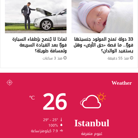
33 دولة تمنح المولود جنسيتها
لماذا لا يُنصح بإطفاء السيارة
فورًا.. ما قصة «حق الأرض» وهل
فورًا بعد القيادة السريعة
يستفيد الوالدان؟
ولمسافة طويلة؟
منذ 55 دقيقة
منذ 3 ساعات
Weather
26
℃
Istanbul
29º - 25º
100%
7.9 كيلومتر/ساعة
غيوم متفرقة