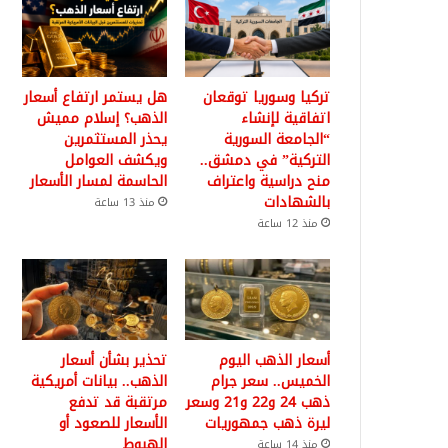
تركيا وسوريا توقعان
هل يستمر ارتفاع أسعار
اتفاقية لإنشاء
الذهب؟ إسلام مميش
“الجامعة السورية
يحذر المستثمرين
التركية” في دمشق..
ويكشف العوامل
منح دراسية واعتراف
الحاسمة لمسار الأسعار
بالشهادات
منذ 13 ساعة
منذ 12 ساعة
أسعار الذهب اليوم
تحذير بشأن أسعار
الخميس.. سعر جرام
الذهب.. بيانات أمريكية
ذهب 24 و22 و21 وسعر
مرتقبة قد تدفع
ليرة ذهب جمهوريات
الأسعار للصعود أو
الهبوط
منذ 14 ساعة