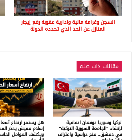
إيجار
المنازل
عن
السجن وغرامة مالية وادارية عقوبة رفع إيجار
الحد
الذي
المنازل عن الحد الذي تحدده الدولة
تحدده
الدولة
مقالات ذات صلة
تركيا وسوريا توقعان اتفاقية
هل يستمر ارتفاع أسعار
لإنشاء “الجامعة السورية التركية”
إسلام مميش يحذر المس
في دمشق.. منح دراسية واعتراف
ويكشف العوامل الحاسم