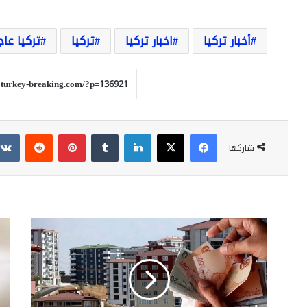
أخبار تركيا
اخبار تركيا
تركيا
تركيا عاج
فيسبوك
‫X
لينكدإن
بينتيريست
شاركها
السجن
شا
وغرامة
بال
مالية
إعص
وادارية
مرع
عقوبة
يض
رفع
الص