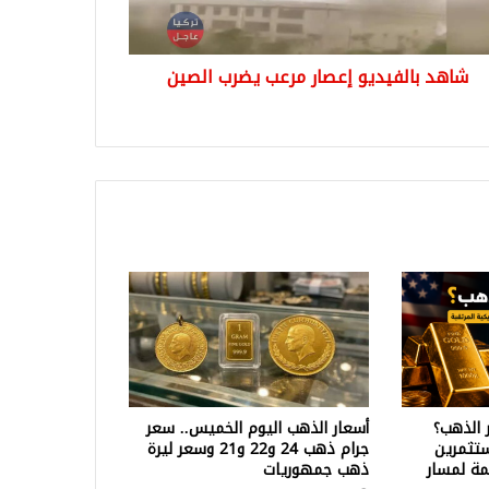
شاهد بالفيديو إعصار مرعب يضرب الصين
 الذهب؟
أسعار الذهب اليوم الخميس.. سعر
تثمرين
جرام ذهب 24 و22 و21 وسعر ليرة
ة لمسار
ذهب جمهوريات