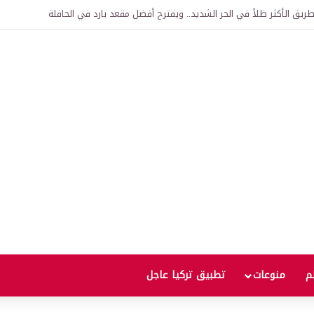
اقية لإنشاء “الجامعة السورية التركية” في دمشق.. منح دراسية واعتراف بالشهادات
لم
منوعات
تطبيق تركيا عاجل