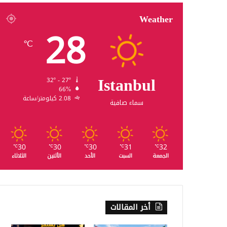
Weather
28
℃
Istanbul
32º - 27º
66%
2.08 كيلومتر/ساعة
سماء صافية
30
30
30
31
32
℃
℃
℃
℃
℃
الجمعة
السبت
الأحد
الأثنين
الثلاثاء
أخر المقالات