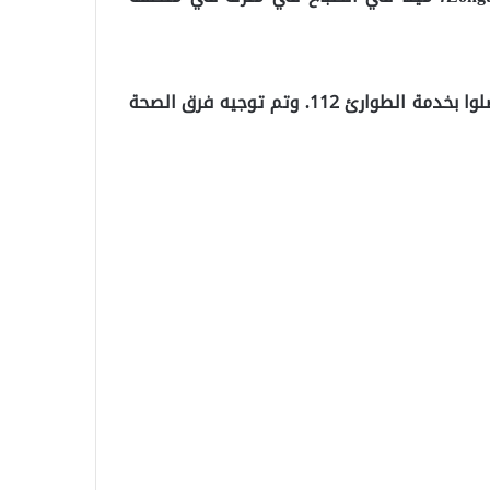
وعندما وجدت عائلته إرهان بيلجين هامداً في المنزل، اتصلوا بخدمة الطوارئ 112. وتم توجيه فرق الصحة