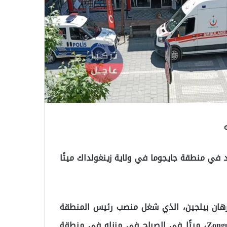
يد في منطقة جايجوما في ولاية زينغولداك ميتًا
 إرهان بيلجين، الذي شغل منصب رئيس المنطقة
السابق لحزب الجيد في Çaycuma ومدير مقاطعة Zonguldak، ميتًا في الصباح في منزله في منطقة