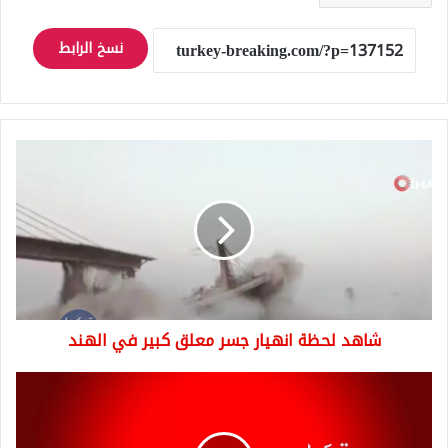
نسخ الرابط
شاهد
لحظة
انهيار
جسر
معلق
كبير
في
الهند
شاهد لحظة انهيار جسر معلق كبير في الهند
عاجل
انفجار
ضخم
يهز