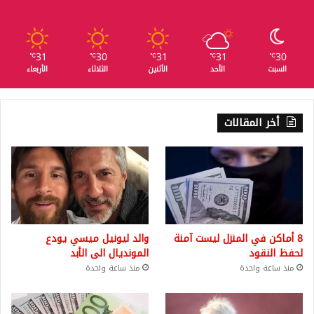
31
30
31
31
30
℃
℃
℃
℃
℃
السبت
الأحد
الأثنين
الثلاثاء
الأربعاء
أخر المقالات
8 أماكن في المنزل ليست آمنة
والد ليونيل ميسي يودع
لحفظ النقود
المونديال الى الأبد
منذ ساعة واحدة
منذ ساعة واحدة