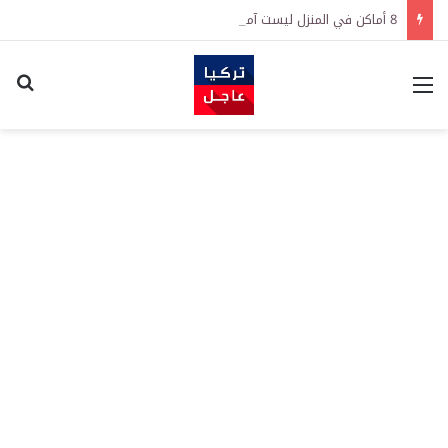
8 أماكن في المنزل ليست آمنة لحفظ النقود
القائمة
اكت