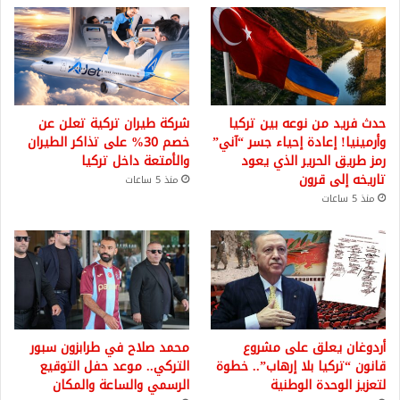
حدث فريد من نوعه بين تركيا
شركة طيران تركية تعلن عن
وأرمينيا! إعادة إحياء جسر “آني”
خصم 30% على تذاكر الطيران
رمز طريق الحرير الذي يعود
والأمتعة داخل تركيا
تاريخه إلى قرون
منذ 5 ساعات
منذ 5 ساعات
أردوغان يعلق على مشروع
محمد صلاح في طرابزون سبور
قانون “تركيا بلا إرهاب”.. خطوة
التركي.. موعد حفل التوقيع
لتعزيز الوحدة الوطنية
الرسمي والساعة والمكان