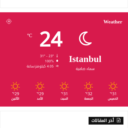
Weather
24
℃
Istanbul
31º - 23º
100%
4.05 كيلومتر/ساعة
سماء صافية
29
29
31
32
31
℃
℃
℃
℃
℃
الخميس
الجمعة
السبت
الأحد
الأثنين
أخر المقالات