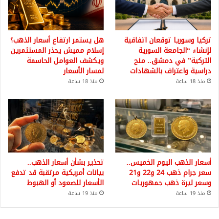
تركيا وسوريا توقعان اتفاقية
هل يستمر ارتفاع أسعار الذهب؟
لإنشاء “الجامعة السورية
إسلام مميش يحذر المستثمرين
التركية” في دمشق.. منح
ويكشف العوامل الحاسمة
دراسية واعتراف بالشهادات
لمسار الأسعار
منذ 18 ساعة
منذ 18 ساعة
أسعار الذهب اليوم الخميس..
تحذير بشأن أسعار الذهب..
سعر جرام ذهب 24 و22 و21
بيانات أمريكية مرتقبة قد تدفع
وسعر ليرة ذهب جمهوريات
الأسعار للصعود أو الهبوط
منذ 19 ساعة
منذ 19 ساعة