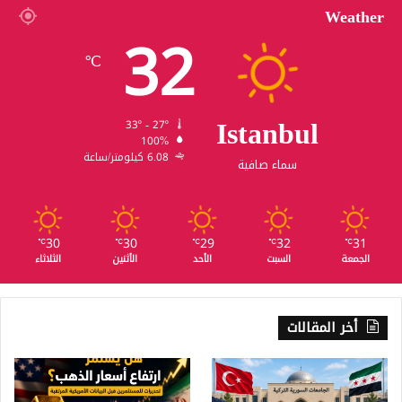
Weather
32
℃
Istanbul
33º - 27º
100%
6.08 كيلومتر/ساعة
سماء صافية
30
30
29
32
31
℃
℃
℃
℃
℃
الجمعة
السبت
الأحد
الأثنين
الثلاثاء
أخر المقالات