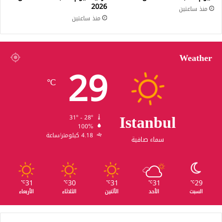
2026
منذ ساعتين
منذ ساعتين
Weather
29
℃
Istanbul
31º - 28º
100%
4.18 كيلومتر/ساعة
سماء صافية
31
30
31
31
29
℃
℃
℃
℃
℃
السبت
الأحد
الأثنين
الثلاثاء
الأربعاء