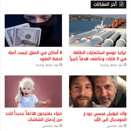
أخر المقالات
تركيا توسع استثمارات الطاقة
8 أماكن في المنزل ليست آمنة
في 3 قارات وتكشف هدفاً كبيراً
لحفظ النقود
منذ ساعة واحدة
منذ ساعة واحدة
والد ليونيل ميسي يودع
خبراء يقترحون هاتفاً جديداً للحد
المونديال الى الأبد
من إدمان الشاشات
منذ ساعتين
منذ ساعتين