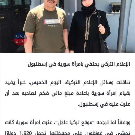
الإعلام التركي يحتفي بامرأة سورية في إسطنبول
تناقلت وسائل الإعلام التركية، اليوم الخميس، خبراً يفيد
بقيام امرأة سورية باعادة مبلغ مالي ضخم لصاحبه بعد أن
عثرت عليه في إسطنبول.
ووفقاً لما ترجمه “موقع تركيا عاجل”، عثرت امرأة سورية كانت
تمشي في غونغورن على محفظتها تحمل 1،920 دولارًا