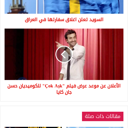
السويد تعلن اغلاق سفارتها في العراق
الأعلان
عن
موعد
عرض
فيلم
"Çok
Aşk"
للكوميديان
حسن
الأعلان عن موعد عرض فيلم "Çok Aşk" للكوميديان حسن
جان
كايا
جان كايا
مقالات ذات صلة