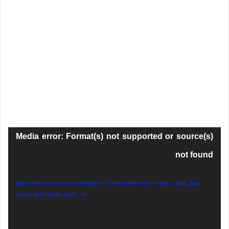
مشغل
Media error: Format(s) not supported or source(s)
الفيديو
not found
تحميل الملف: https://cdn.iha.com.tr/Contents/23-07/20/-acba69ef-d1e7-462a-
ac02-2ff8af734880.mp4?_=1