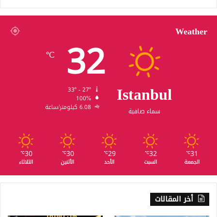
Weather
32
℃
Istanbul
33º - 27º
100%
6.08 كيلومتر/ساعة
سماء صافية
30
30
29
32
31
℃
℃
℃
℃
℃
الجمعة
السبت
الأحد
الأثنين
الثلاثاء
أخر المقالات