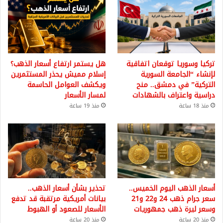
تركيا وسوريا توقعان اتفاقية
هل يستمر ارتفاع أسعار الذهب؟
لإنشاء “الجامعة السورية
إسلام مميش يحذر المستثمرين
التركية” في دمشق.. منح
ويكشف العوامل الحاسمة
دراسية واعتراف بالشهادات
لمسار الأسعار
منذ 18 ساعة
منذ 19 ساعة
أسعار الذهب اليوم الخميس..
تحذير بشأن أسعار الذهب..
سعر جرام ذهب 24 و22 و21
بيانات أمريكية مرتقبة قد تدفع
وسعر ليرة ذهب جمهوريات
الأسعار للصعود أو الهبوط
منذ 20 ساعة
منذ 20 ساعة