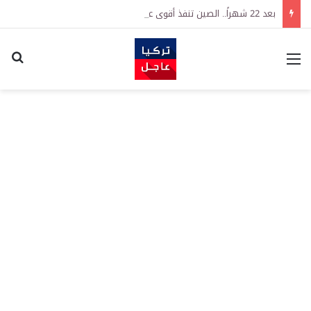
بعد 22 شهراً.. الصين تنفذ أقوى عملية شراء للذهب منذ أكتوبر 2023
القائمة
اكت