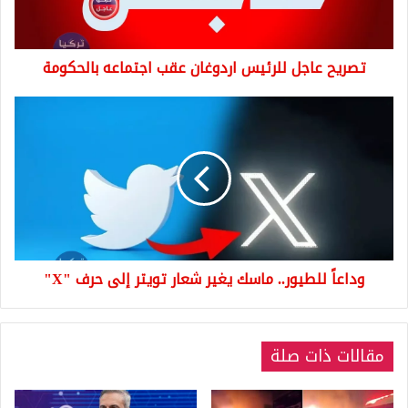
بالحكومة
تصريح عاجل للرئيس اردوغان عقب اجتماعه بالحكومة
وداعاً
للطيور..
ماسك
يغير
شعار
تويتر
إلى
حرف
"X"
وداعاً للطيور.. ماسك يغير شعار تويتر إلى حرف "X"
مقالات ذات صلة