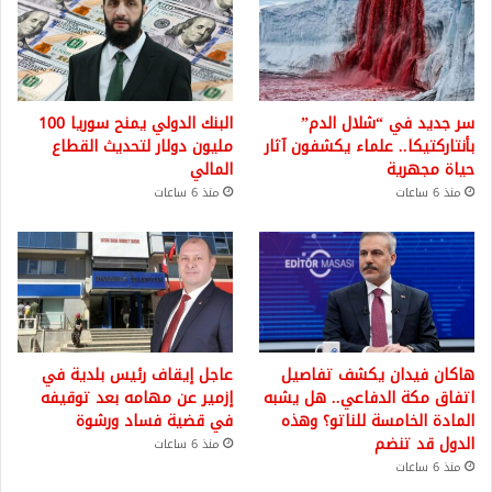
سر جديد في “شلال الدم”
البنك الدولي يمنح سوريا 100
بأنتاركتيكا.. علماء يكشفون آثار
مليون دولار لتحديث القطاع
حياة مجهرية
المالي
منذ 6 ساعات
منذ 6 ساعات
هاكان فيدان يكشف تفاصيل
عاجل إيقاف رئيس بلدية في
اتفاق مكة الدفاعي.. هل يشبه
إزمير عن مهامه بعد توقيفه
المادة الخامسة للناتو؟ وهذه
في قضية فساد ورشوة
الدول قد تنضم
منذ 6 ساعات
منذ 6 ساعات