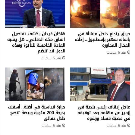
حريق يندلع داخل منشأة في
هاكان فيدان يكشف تفاصيل
باشاك شهير بإسطنبول.. إخلاء
اتفاق مكة الدفاعي.. هل يشبه
المحال المجاورة
المادة الخامسة للناتو؟ وهذه
الدول قد تنضم
منذ 6 ساعات
منذ 6 ساعات
عاجل إيقاف رئيس بلدية في
حرارة قياسية في أضنة.. أسفلت
إزمير عن مهامه بعد توقيفه
بدرجة 200 مئوية وبيضة تنضج
في قضية فساد ورشوة
خلال دقائق
منذ 6 ساعات
منذ 6 ساعات