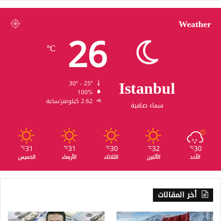
Weather
26
℃
Istanbul
30º - 25º
100%
2.62 كيلومتر/ساعة
سماء صافية
31
31
30
32
30
℃
℃
℃
℃
℃
الأحد
الأثنين
الثلاثاء
الأربعاء
الخميس
أخر المقالات