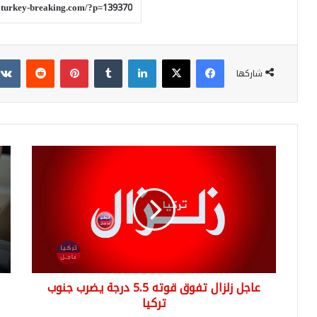
فيسبوك
‫X
لينكدإن
بينتيريست
شاركها
عاجل
100
زلزال
دولا
تفوق
كم
قوته
لير
5.5
ترك
درجة
تسا
يضرب
الي
جنوب
25
تركيا
يول
عاجل زلزال تفوق قوته 5.5 درجة يضرب جنوب
تركيا