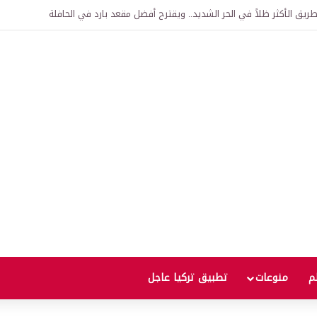
اقية لإنشاء “الجامعة السورية التركية” في دمشق.. منح دراسية واعتراف بالشهادات
لم
منوعات
تطبيق تركيا عاجل