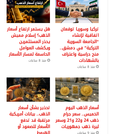
تركيا وسوريا توقعان
هل يستمر ارتفاع أسعار
اتفاقية لإنشاء
الذهب؟ إسلام مميش
“الجامعة السورية
يحذر المستثمرين
التركية” في دمشق..
ويكشف العوامل
منح دراسية واعتراف
الحاسمة لمسار الأسعار
بالشهادات
منذ 8 ساعات
منذ 8 ساعات
أسعار الذهب اليوم
تحذير بشأن أسعار
الخميس.. سعر جرام
الذهب.. بيانات أمريكية
ذهب 24 و22 و21 وسعر
مرتقبة قد تدفع
ليرة ذهب جمهوريات
الأسعار للصعود أو
الهبوط
منذ 9 ساعات