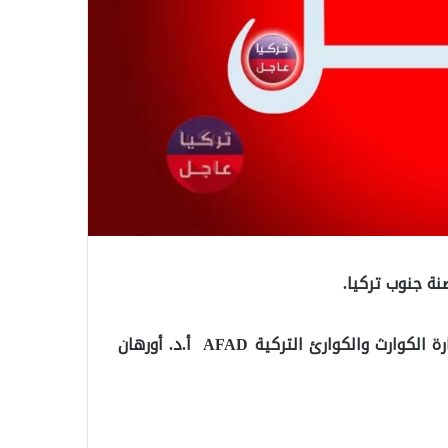
واصدر مدير عام الحد من مخاطر الزلازل التابع لمنظمة إدارة الكوارث والكوارئ التركية AFAD أ.د. أورهان