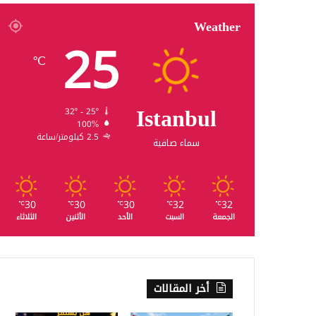
Weather
25
℃
Istanbul
32º - 25º
100%
2.5 كيلومتر/ساعة
سماء صافية
30
30
30
32
32
℃
℃
℃
℃
℃
الجمعة
السبت
الأحد
الأثنين
الثلاثاء
أخر المقالات