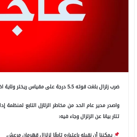
ضرب زلزال بلغت قوته 5.5 درجة على مقياس ريختر ولاية اضنة جنوب تركيا.
تتار بيانا عن الزلزال وجاء فيه:
يمكننا أن نقبله باعتباره تابعًا لزلزال قهرمان مرعش.