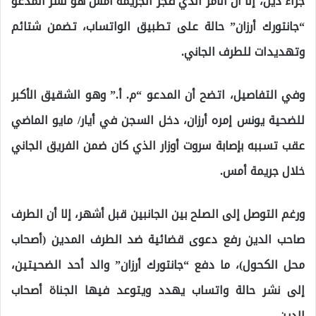
جراء دين، إلا أن الأمر الذي فجّر الجريمة أمس هو نشر المدعو
“جانتورك أرزان” حالة على تطبيق الواتساب، تضمن شتائم
وتهديدات للطرف الجاني.
وفي التفاصيل، اتضح أن المدعو “م. أ.” وهو الشقيق الأكبر
للضحية يونس إمره أرزان، دخل السجن في أيار/ مايو الماضي
عقب تسببه بإصابة سروت أوزار الذي كان ضمن الفريق الجاني
خلال جريمة أمس.
ورغم التوصل إلى الصلح بين الجانبين قبل أشهر، إلا أن الطرف
صاحب الدين رفع دعوى قضائية ضد الطرف المدين (أصحاب
محل الكحول)، ما دفع “جانتورك أرزان” والد أحد الضحيتين،
إلى نشر حالة واتساب يهدد ويتوعد فيها الجناة أصحاب
الدين.