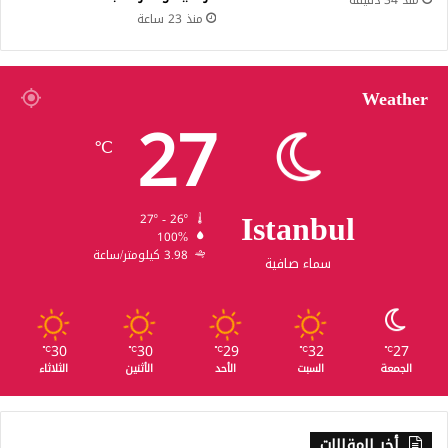
منذ 23 ساعة
Weather
27
℃
Istanbul
27º - 26º
100%
3.98 كيلومتر/ساعة
سماء صافية
30
30
29
32
27
℃
℃
℃
℃
℃
الجمعة
السبت
الأحد
الأثنين
الثلاثاء
أخر المقالات