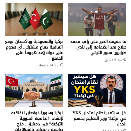
ما حقيقة الحجز على راتب محمد
تركيا والسعودية وباكستان توقع
صلاح بعد انضمامه إلى نادي
اتفاقية دفاع مشترك.. أي هجوم
طرابزون سبور التركي
على دولة يُعد هجوماً على
الجميع
منذ 6 دقائق
منذ 24 دقيقة
هل سيتغير نظام امتحان YKS
تركيا وسوريا توقعان اتفاقية
في تركيا؟ وزير التعليم يحسم
لإنشاء “الجامعة السورية
الجدل
التركية” في دمشق.. منح
دراسية واعتراف بالشهادات
منذ 34 دقيقة