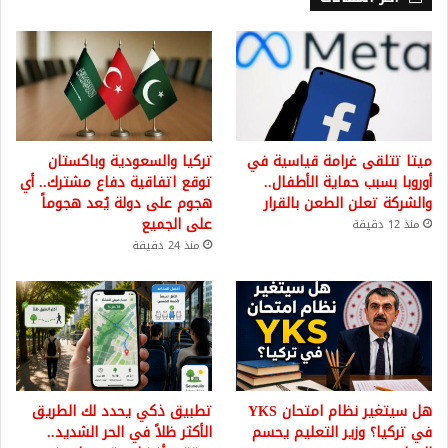
ميتا تتلقى غرامة قياسية في
تركيا والسعودية وباكستان
أوروبا بسبب حماية الأطفال..
توقع اتفاقية دفاع مشترك.. أي
والشركة تعلن الطعن بالقرار
هجوم على دولة يُعد هجوماً
على الجميع
منذ 12 دقيقة
منذ 24 دقيقة
هل سيتغير نظام امتحان YKS
تطبيق ذكي يحدد لك الطريق
في تركيا؟ وزير التعليم يحسم
الأكثر ظلاً في الحر الشديد..