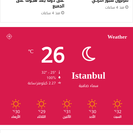
طرابزون سبور التركي
على دولة يُعد هجوماً على
الجميع
منذ 4 ساعات
منذ 4 ساعات
Weather
26
℃
Istanbul
32º - 25º
100%
2.27 كيلومتر/ساعة
سماء صافية
30
29
31
30
32
℃
℃
℃
℃
℃
السبت
الأحد
الأثنين
الثلاثاء
الأربعاء