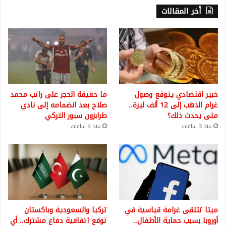
أخر المقالات
خبير اقتصادي يتوقع وصول
ما حقيقة الحجز على راتب محمد
غرام الذهب إلى 12 ألف ليرة..
صلاح بعد انضمامه إلى نادي
متى يحدث ذلك؟
طرابزون سبور التركي
منذ 3 ساعات
منذ 4 ساعات
ميتا تتلقى غرامة قياسية في
تركيا والسعودية وباكستان
أوروبا بسبب حماية الأطفال..
توقع اتفاقية دفاع مشترك.. أي