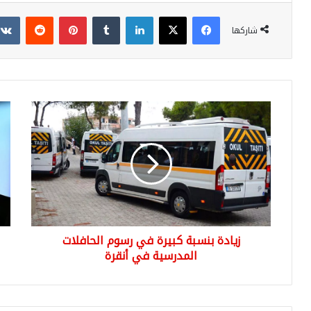
فيسبوك
‫X
لينكدإن
بينتيريست
شاركها
زيادة
أول
بنسبة
بيا
كبيرة
من
في
وزير
رسوم
الخز
الحافلات
والم
المدرسية
الت
في
بعد
أنقرة
رفع
زيادة بنسبة كبيرة في رسوم الحافلات
سع
المدرسية في أنقرة
الفا