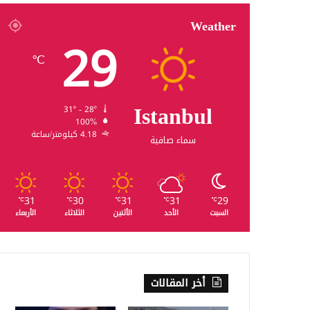
Weather
29
℃
Istanbul
31º - 28º
100%
4.18 كيلومتر/ساعة
سماء صافية
31
30
31
31
29
℃
℃
℃
℃
℃
السبت
الأحد
الأثنين
الثلاثاء
الأربعاء
أخر المقالات