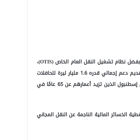
وجاء في البيان إن هذا الوضع لم يؤثر على إسطنبول، “بفضل نظام تشغيل النقل العام الخاص (OTIS)،
الذي نفذته بلدية إسطنبول الكبرى منذ 3 سنوات، تم تقديم دعم إجمالي قدره 1.6 مليار ليرة للحافلات
العامة الخاصة التي تخدم في إسطنبول، سيستمر سكان إسطنبول الذين تزيد أعمارهم عن 65 عامًا في
ركة OTIS، تقوم البلدية بتغطية الخسائر المالية الناجمة عن النقل المجاني