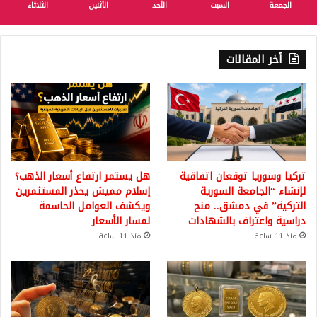
الجمعة
السبت
الأحد
الأثنين
الثلاثاء
أخر المقالات
تركيا وسوريا توقعان اتفاقية
هل يستمر ارتفاع أسعار الذهب؟
لإنشاء “الجامعة السورية
إسلام مميش يحذر المستثمرين
التركية” في دمشق.. منح
ويكشف العوامل الحاسمة
دراسية واعتراف بالشهادات
لمسار الأسعار
منذ 11 ساعة
منذ 11 ساعة