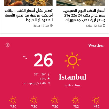
أسعار الذهب اليوم الخميس..
تحذير بشأن أسعار الذهب.. بيانات
سعر جرام ذهب 24 و22 و21
أمريكية مرتقبة قد تدفع الأسعار
وسعر ليرة ذهب جمهوريات
للصعود أو الهبوط
منذ 12 ساعة
منذ 12 ساعة
Weather
26
℃
Istanbul
32º - 26º
88%
2.46 كيلومتر/ساعة
سماء صافية
30
30
30
32
32
℃
℃
℃
℃
℃