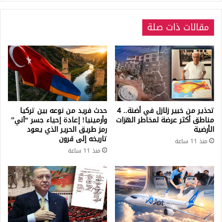
ت
ا
ط
ل
ب
مقالات ذات صلة
ط
ي
ا
ع
ق
ا
ة
ل
ف
ع
ي
ل
ت
ا
ر
ق
ك
تحذير من خبير زلازل في أضنة.. 4
حدث فريد من نوعه بين تركيا
ا
ي
مناطق أكثر عرضة لمخاطر الهزات
وأرمينيا! إعادة إحياء جسر “آني”
ت
الأرضية
رمز طريق الحرير الذي يعود
ا
تاريخه إلى قرون
ب
ب
منذ 11 ساعة
ي
ن
منذ 11 ساعة
ن
س
ا
ب
ل
ة
س
2
ع
6
و
.