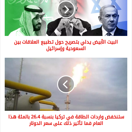
ي
ت
ا
ل
أ
ب
البيت الأبيض يدلي بتصريح حول تطبيع العلاقات بين
ي
السعودية وإسرائيل
ض
ي
د
س
ل
ت
ي
ن
ب
خ
ت
ف
ص
ض
ر
و
ي
ا
ح
ر
ح
ستنخفض واردات الطاقة في تركيا بنسبة 26.4 بالمئة هذا
د
و
العام فما تأثير ذلك على سعر الدولار
ا
ل
ت