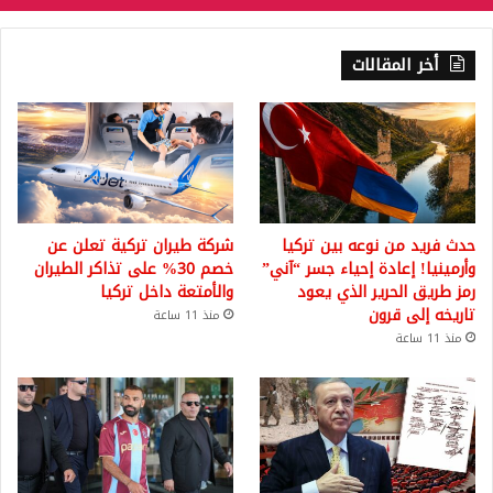
ر
ذ
أخر المقالات
ل
ك
ع
ل
ى
س
ع
ر
حدث فريد من نوعه بين تركيا
شركة طيران تركية تعلن عن
ا
وأرمينيا! إعادة إحياء جسر “آني”
خصم 30% على تذاكر الطيران
ل
رمز طريق الحرير الذي يعود
والأمتعة داخل تركيا
د
تاريخه إلى قرون
منذ 11 ساعة
و
منذ 11 ساعة
ل
ا
ر