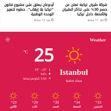
د
4
شركة طيران تركية تعلن عن
أردوغان يعلق على مشروع قانون
ي
ب
خصم 30% على تذاكر الطيران
“تركيا بلا إرهاب”.. خطوة لتعزيز
ة
ا
والأمتعة داخل تركيا
الوحدة الوطنية
و
ل
منذ 11 ساعة
منذ 12 ساعة
إ
م
س
ئ
ر
ة
ا
ه
Weather
ئ
25
ذ
ي
ا
℃
ل
ا
ل
ع
Istanbul
ا
33º - 25º
م
94%
ف
3.64 كيلومتر/ساعة
سماء صافية
م
ا
ت
أ
29
29
30
34
33
℃
℃
℃
℃
℃
ث
الخميس
الجمعة
السبت
الأحد
الأثنين
ي